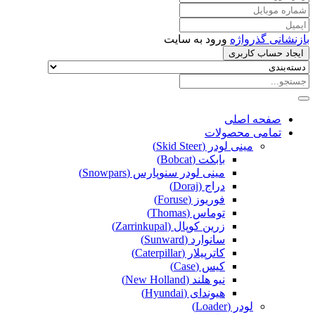
بازنشانی گذرواژه
ورود به سایت
ایجاد حساب کاربری
صفحه اصلی
تمامی محصولات
مینی لودر (Skid Steer)
بابکت (Bobcat)
مینی لودر سنوپارس (Snowpars)
دراج (Doraj)
فوریوز (Foruse)
توماس (Thomas)
زرین کوپال (Zarrinkupal)
سانوارد (Sunward)
کاترپیلار (Caterpillar)
کیس (Case)
نیو هلند (New Holland)
هیوندای (Hyundai)
لودر (Loader)