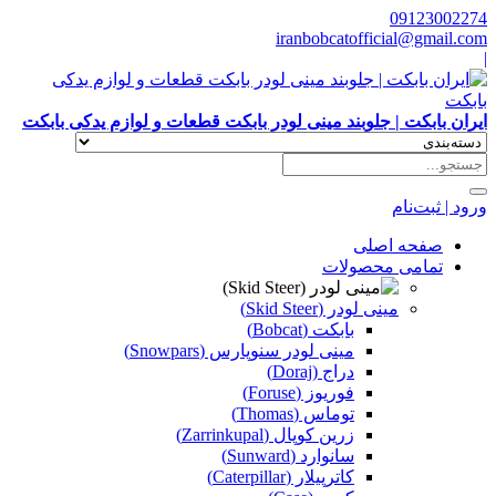
09123002274
iranbobcatofficial@gmail.com
|
ایران بابکت | جلوبند مینی لودر بابکت قطعات و لوازم یدکی بابکت
ورود | ثبت‌نام
صفحه اصلی
تمامی محصولات
مینی لودر (Skid Steer)
بابکت (Bobcat)
مینی لودر سنوپارس (Snowpars)
دراج (Doraj)
فوریوز (Foruse)
توماس (Thomas)
زرین کوپال (Zarrinkupal)
سانوارد (Sunward)
کاترپیلار (Caterpillar)