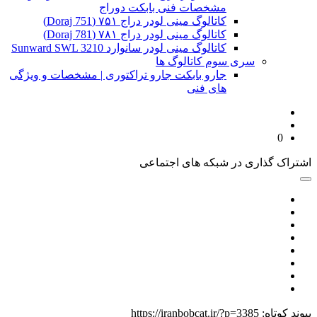
مشخصات فنی بابکت دوراج
کاتالوگ مینی لودر دراج ۷۵۱ (Doraj 751)
کاتالوگ مینی لودر دراج ۷۸۱ (Doraj 781)
کاتالوگ مینی لودر سانوارد Sunward SWL 3210
سری سوم کاتالوگ ها
جارو بابکت جارو تراکتوری | مشخصات و ویژگی
های فنی
0
اشتراک گذاری در شبکه های اجتماعی
پیوند کوتاه:
https://iranbobcat.ir/?p=3385