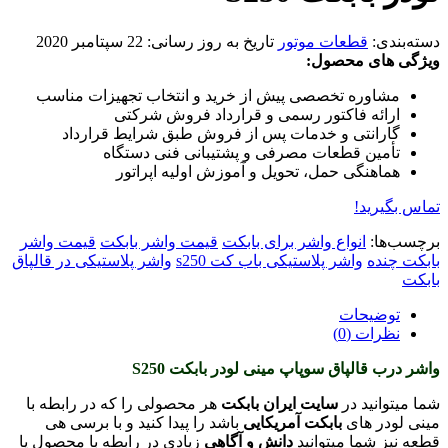
دسته‌بندی:
قطعات موتور
تاریخ به روز رسانی:
22 سپتامبر 2020
ویژگی های محصول:
مشاوره تخصصی پیش از خرید و انتخاب تجهیزات مناسب
ارائه فاکتور رسمی و قرارداد فروش شرکتی
گارانتی و خدمات پس از فروش طبق شرایط قرارداد
تأمین قطعات مصرفی و پشتیبانی فنی دستگاه
هماهنگی حمل، تحویل و آموزش اولیه اپراتور
تماس بگیرید!
برچسب‌ها:
انواع واشر برای بابکت
قیمت واشر بابکت
قیمت واشر
بابکت چنده
واشر پلاستیکی باب کت s250
واشر پلاستیکی در قالپاق
بابکت
توضیحات
نظرات (0)
واشر درب قالپاق سوپاپ مینی لودر بابکت S250
شما میتوانید در
سایت ایران بابکت
هر محصولی را که در رابطه با
مینی لودر های
بابکت آمریکایی
باشد را پیدا کنید و با برسی هی
قطعه نیز شما میتوانید
دانش و آگاهی
زیادی در رابطه با محصول یا