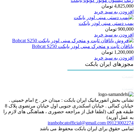
رینگ پیستون موتور کوبوتا بابکت
4,825,000
تومان
افزودن به سبد خرید
پمپ دستی مینی لودر بابکت
900,000
تومان
افزودن به سبد خرید
یاتاقان ثابت و متحرک مینی لودر بابکت Bobcat S250
1,200,000
تومان
افزودن به سبد خرید
مجوزهای ایران بابکت
تست
تست
نشانی بخش انفورماتیک ایران بابکت : میدان حر . خ امام خمینی .
خیابان کمالی . خیابان اسکندری جنوبی اول خیابان مرتضوی پلاک 8
طبقه هم کف (لطفا قبل از مراجعه حضوری ، هماهنگی های لازم را
به عمل آورید)
iranbobcatofficial@gmail.com
09123002274
تمامی حقوق برای ایران بابکت محفوظ می باشد