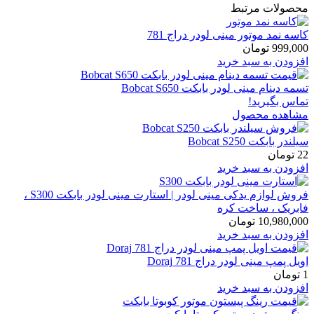
محصولات مرتبط
کاسه نمد موتور مینی لودر دراج 781
999,000
تومان
افزودن به سبد خرید
تسمه دینام مینی لودر بابکت Bobcat S650
تماس بگیرید!
مشاهده محصول
سیلندر بابکت Bobcat S250
22
تومان
افزودن به سبد خرید
فروش لوازم یدکی مینی لودر | استارت مینی لودر بابکت S300 ،
فابریک ، ساخت کره
10,980,000
تومان
افزودن به سبد خرید
اویل پمپ مینی لودر دراج 781 Doraj
1
تومان
افزودن به سبد خرید