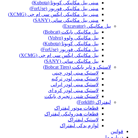
مینی بیل مکانیکی کوبوتا (Kubota)
مینی بیل مکانیکی فوریوز (ForUse)
مینی بیل مکانیکی ایکس سی ام جی (XCMG)
مینی بیل مکانیکی سانی (SANY)
بیل مکانیکی (Excavator)
بیل مکانیکی بابکت (Bobcat)
بیل مکانیکی ولوو (Volvo)
بیل مکانیکی کوبوتا (Kubota)
بیل مکانیکی فوریوز (ForUse)
بیل مکانیکی ایکس سی ام جی (XCMG)
بیل مکانیکی سانی (SANY)
لاستیک و تایر بابکت (Bobcat Tires)
لاستیک مینی لودر چینی
لاستیک مینی لودر ترکیه
لاستیک مینی لودر ایرانی
لاستیک مینی لودر کره ای
لاستیک شنی زنجیری بابکت
لیفتراک (Forklift)
قطعات موتور لیفتراک
قطعات هیدرولیکی لیفتراک
لاستیک لیفتراک
لوازم یدکی لیفتراک
قوانین
درباره ما