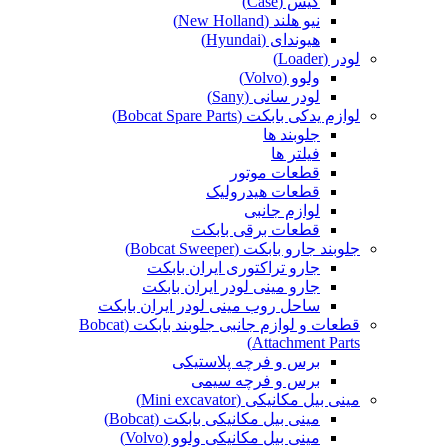
کیس (Case)
نیو هلند (New Holland)
هیوندای (Hyundai)
لودر (Loader)
ولوو (Volvo)
لودر سانی (Sany)
لوازم یدکی بابکت (Bobcat Spare Parts)
جلوبند ها
فیلتر ها
قطعات موتور
قطعات هیدرولیک
لوازم جانبی
قطعات برقی بابکت
جلوبند جارو بابکت (Bobcat Sweeper)
جارو تراکتوری ایران بابکت
جارو مینی لودر ایران بابکت
ساحل روب مینی لودر ایران بابکت
قطعات و لوازم جانبی جلوبند بابکت (Bobcat
Attachment Parts)
برس و فرچه پلاستیکی
برس و فرچه سیمی
مینی بیل مکانیکی (Mini excavator)
مینی بیل مکانیکی بابکت (Bobcat)
مینی بیل مکانیکی ولوو (Volvo)