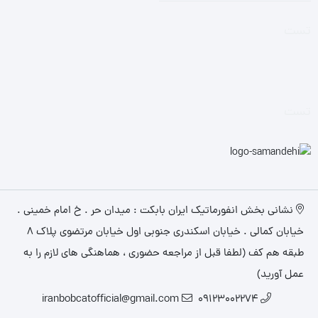
تست
تست
نشانی بخش انفورماتیک ایران بابکت : میدان حر . خ امام خمینی .
خیابان کمالی . خیابان اسکندری جنوبی اول خیابان مرتضوی پلاک 8
طبقه هم کف (لطفا قبل از مراجعه حضوری ، هماهنگی های لازم را به
عمل آورید)
iranbobcatofficial@gmail.com
09123002274