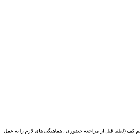
ک ایران بابکت : میدان حر . خ امام خمینی . خیابان کمالی . خیابان اسکندری جنوبی اول خیابان مرتضوی پلاک 8 طبقه هم کف (لطفا قبل از مراجعه حضوری ، هماهنگی های لازم را به عمل