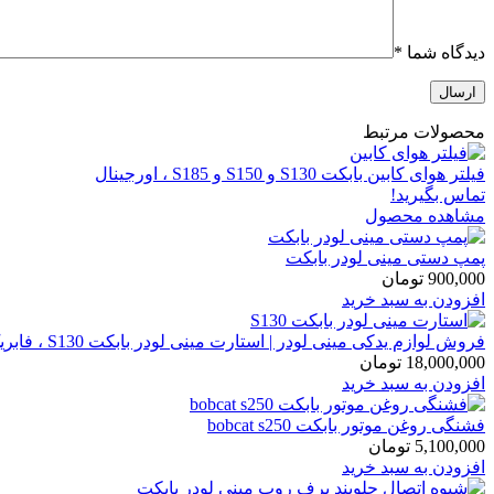
دیدگاه شما
*
محصولات مرتبط
فیلتر هوای کابین بابکت S130 و S150 و S185 ، اورجینال
تماس بگیرید!
مشاهده محصول
پمپ دستی مینی لودر بابکت
900,000
تومان
افزودن به سبد خرید
فروش لوازم یدکی مینی لودر | استارت مینی لودر بابکت S130 ، فابریک ، ساخت کره
18,000,000
تومان
افزودن به سبد خرید
فشنگی روغن موتور بابکت bobcat s250
5,100,000
تومان
افزودن به سبد خرید