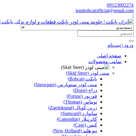
09123002274
iranbobcatofficial@gmail.com
|
ا
ورود | ثبت‌نام
صفحه اصلی
تمامی محصولات
مینی لودر (Skid Steer)
بابکت (Bobcat)
مینی لودر سنوپارس (Snowpars)
دراج (Doraj)
فوریوز (Foruse)
توماس (Thomas)
زرین کوپال (Zarrinkupal)
سانوارد (Sunward)
کاترپیلار (Caterpillar)
کیس (Case)
نیو هلند (New Holland)