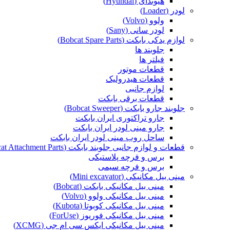
هیوندای (Hyundai)
لودر (Loader)
ولوو (Volvo)
لودر سانی (Sany)
لوازم یدکی بابکت (Bobcat Spare Parts)
جلوبند ها
فیلتر ها
قطعات موتور
قطعات هیدرولیک
لوازم جانبی
قطعات برقی بابکت
جلوبند جارو بابکت (Bobcat Sweeper)
جارو تراکتوری ایران بابکت
جارو مینی لودر ایران بابکت
ساحل روب مینی لودر ایران بابکت
قطعات و لوازم جانبی جلوبند بابکت (Bobcat Attachment Parts)
برس و فرچه پلاستیکی
برس و فرچه سیمی
مینی بیل مکانیکی (Mini excavator)
مینی بیل مکانیکی بابکت (Bobcat)
مینی بیل مکانیکی ولوو (Volvo)
مینی بیل مکانیکی کوبوتا (Kubota)
مینی بیل مکانیکی فوریوز (ForUse)
مینی بیل مکانیکی ایکس سی ام جی (XCMG)