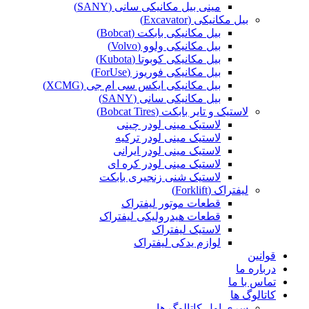
مینی بیل مکانیکی سانی (SANY)
بیل مکانیکی (Excavator)
بیل مکانیکی بابکت (Bobcat)
بیل مکانیکی ولوو (Volvo)
بیل مکانیکی کوبوتا (Kubota)
بیل مکانیکی فوریوز (ForUse)
بیل مکانیکی ایکس سی ام جی (XCMG)
بیل مکانیکی سانی (SANY)
لاستیک و تایر بابکت (Bobcat Tires)
لاستیک مینی لودر چینی
لاستیک مینی لودر ترکیه
لاستیک مینی لودر ایرانی
لاستیک مینی لودر کره ای
لاستیک شنی زنجیری بابکت
لیفتراک (Forklift)
قطعات موتور لیفتراک
قطعات هیدرولیکی لیفتراک
لاستیک لیفتراک
لوازم یدکی لیفتراک
قوانین
درباره ما
تماس با ما
کاتالوگ ها
سری اول کاتالوگ ها