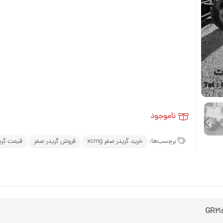
مینی لودر زرین کوپال ZK 1050 |
های فنی
بیل مکانیکی بابکت (Bobcat)
مینی لودر دراج ۷۶۱ (Doraj 761) ،
(Bobcat)
لاستیک مینی لو
بیل مکانیکی ولوو (Volvo)
 فنی بابکت
Volvo)
لاستیک مینی لو
بیل مکانیکی کوبوتا (Kubota)
وبوتا
لاستیک مینی لود
بیل مکانیکی فوریوز (ForUse)
کاتالوگ مینی لودر دراج ۷۵۱
لاستیک مینی لو
بیل مکانیکی ایکس سی ام جی
وریوز
(XCMG)
لاستیک شنی زن
کاتالوگ مینی لودر دراج ۷۸۱ (Doraj
ناموجود
بیل مکانیکی سانی (SANY)
ایکس سی ام
انوارد
برچسب‌ها:
خرید گریدر صفر xcmg
فروش گریدر صفر
قیمت گری
S
 (SANY)