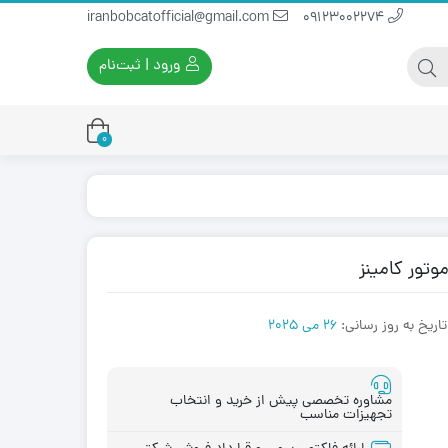
iranbobcatofficial@gmail.com
09123002274
ورود | ثبت‌نام
0
یران بابکت
برس و فرچه پلاستیکی
ایران بابکت
برس و فرچه سیمی
لودر ایران بابکت
تاریخ به روز رسانی:
26 می 2025
مشاوره تخصصی پیش از خرید و انتخاب
تجهیزات مناسب