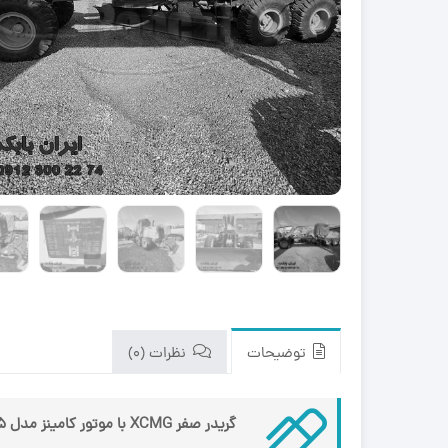
zk650
نیو هلند (New Holland)
مینی لودر بابکت Bobcat A300
هیوندای (Hyundai)
مینی لودر بابکت Bobcat S300 |
مشخصات و ویژگی 
کاتالوگ مشخصات و ویژگی های
zk1050
فنی
با انواع موتورهای مینی لودرهای
مینی بیل مکانیکی بابکت 
کاتالوگ و مشخصات
بابکت بیشتر آشنا شوید.
مینی بیل مکانیکی ولوو (
دوراج
مینی بیل مکانیکی ک
(Kubota)
(Doraj 751)
مینی بیل مکانیکی ف
(ForUse)
781)
مینی بیل مکانیکی 
کاتالوگ مینی لودر س
جی (XCMG)
unward SWL 3210
مینی بیل مکانیکی سانی
توضیحات
نظرات (0)
گریدر صفر XCMG با موتور کامینز مدل GR215