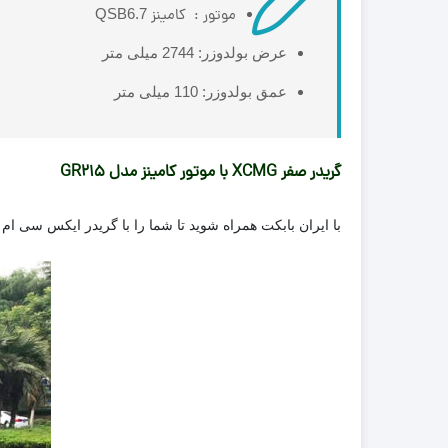
موتور : کامینز
QSB6.7
عرض بولدوزر: 2744 میلی متر
عمق بولدوزر: 110 میلی متر
گریدر صفر XCMG با موتور کامینز مدل GR215
با ایران بابکت همراه شوید تا شما را با گریدر ایکس سی ام جی مدل GR215