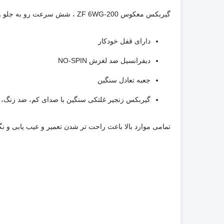
گیربکس معکوس ZF 6WG-200 ، شش سرعت رو به جلو و سه سرعت عقب را فراهم میکند. این گریدر در این بخش دارای ویژگی های زیر ایست:
دارای قفل خودکار
دیفرانسیل ضد لغزش NO-SPIN
جعبه تعادل سنگین
گیربکس زنجیر غلتکی سنگین با صدای کم، ضد زنگ،
تمامی موارد بالا باعث راحت تر شدن تعمیر و عیب یابی و ن