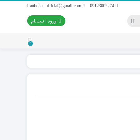
iranbobcatofficial@gmail.com
09123002274
ورود | ثبت‌نام
0
ایران بابکت
برس و فرچه پلاستیکی
 ایران بابکت
برس و فرچه سیمی
 لودر ایران