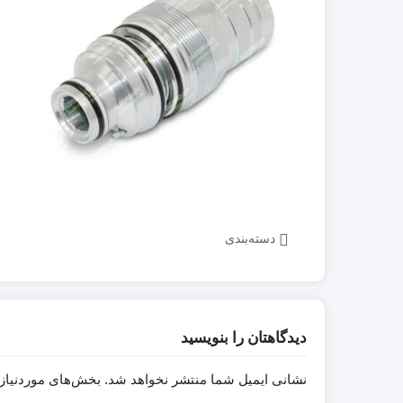
مشخصات و ویژگی 
نیو هلند (New Holland)
مینی لودر بابکت Bobcat A300
zk650
هیوندای (Hyundai)
مینی لودر بابکت Bobcat S300 |
کاتالوگ مشخصات و ویژگی های
مشخصات و ویژگی 
فنی
zk1050
با انواع موتورهای مینی لودرهای
مینی بیل مکانیکی 
بابکت بیشتر آشنا شوید.
(Bobcat)
، کاتالوگ و مشخص
مینی بیل مکانیکی ولوو 
دوراج
مینی بیل مکانیکی ک
(Kubota)
(Doraj 751)
مینی بیل مکانیکی 
(ForUse)
(Doraj 781)
دسته‌بندی
مینی بیل مکانیکی
کاتالوگ مینی لودر 
جی (XCMG)
nward SWL 3210
مینی بیل مکانیکی سانی
دیدگاهتان را بنویسید
نشانی ایمیل شما منتشر نخواهد شد.
بخش‌های موردنیاز 