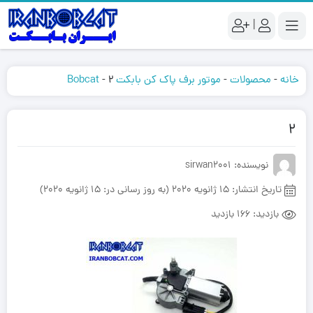
|
خانه
-
محصولات
-
موتور برف پاک کن بابکت Bobcat
2
-
2
نویسنده: sirwan2001
تاریخ انتشار:
15 ژانویه 2020 (به روز رسانی در: 15 ژانویه 2020)
بازدید:
166 بازدید