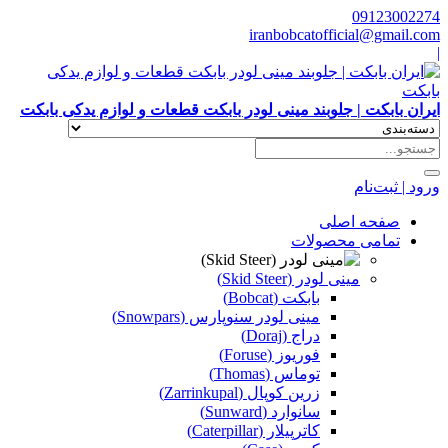
09123002274
iranbobcatofficial@gmail.com
|
ایران بابکت | جلوبند مینی لودر بابکت قطعات و لوازم یدکی بابکت
ورود | ثبت‌نام
صفحه اصلی
تمامی محصولات
مینی لودر (Skid Steer)
بابکت (Bobcat)
مینی لودر سنوپارس (Snowpars)
دراج (Doraj)
فوریوز (Foruse)
توماس (Thomas)
زرین کوپال (Zarrinkupal)
سانوارد (Sunward)
کاترپیلار (Caterpillar)