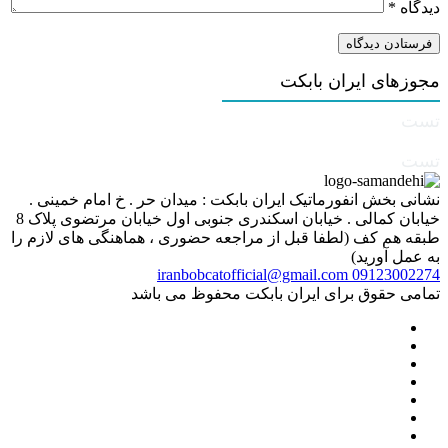
دیدگاه
*
مجوزهای ایران بابکت
تست
تست
نشانی بخش انفورماتیک ایران بابکت : میدان حر . خ امام خمینی .
خیابان کمالی . خیابان اسکندری جنوبی اول خیابان مرتضوی پلاک 8
طبقه هم کف (لطفا قبل از مراجعه حضوری ، هماهنگی های لازم را
به عمل آورید)
iranbobcatofficial@gmail.com
09123002274
تمامی حقوق برای ایران بابکت محفوظ می باشد