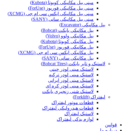
مینی بیل مکانیکی کوبوتا (Kubota)
مینی بیل مکانیکی فوریوز (ForUse)
مینی بیل مکانیکی ایکس سی ام جی (XCMG)
مینی بیل مکانیکی سانی (SANY)
بیل مکانیکی (Excavator)
بیل مکانیکی بابکت (Bobcat)
بیل مکانیکی ولوو (Volvo)
بیل مکانیکی کوبوتا (Kubota)
بیل مکانیکی فوریوز (ForUse)
بیل مکانیکی ایکس سی ام جی (XCMG)
بیل مکانیکی سانی (SANY)
لاستیک و تایر بابکت (Bobcat Tires)
لاستیک مینی لودر چینی
لاستیک مینی لودر ترکیه
لاستیک مینی لودر ایرانی
لاستیک مینی لودر کره ای
لاستیک شنی زنجیری بابکت
لیفتراک (Forklift)
قطعات موتور لیفتراک
قطعات هیدرولیکی لیفتراک
لاستیک لیفتراک
لوازم یدکی لیفتراک
قوانین
درباره ما