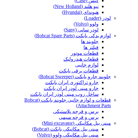
کیس (Case)
نیو هلند (New Holland)
هیوندای (Hyundai)
لودر (Loader)
ولوو (Volvo)
لودر سانی (Sany)
لوازم یدکی بابکت (Bobcat Spare Parts)
جلوبند ها
فیلتر ها
قطعات موتور
قطعات هیدرولیک
لوازم جانبی
قطعات برقی بابکت
جلوبند جارو بابکت (Bobcat Sweeper)
جارو تراکتوری ایران بابکت
جارو مینی لودر ایران بابکت
ساحل روب مینی لودر ایران بابکت
قطعات و لوازم جانبی جلوبند بابکت (Bobcat
Attachment Parts)
برس و فرچه پلاستیکی
برس و فرچه سیمی
مینی بیل مکانیکی (Mini excavator)
مینی بیل مکانیکی بابکت (Bobcat)
مینی بیل مکانیکی ولوو (Volvo)