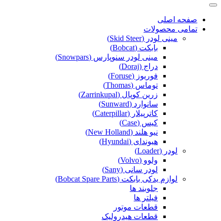
صفحه اصلی
تمامی محصولات
مینی لودر (Skid Steer)
بابکت (Bobcat)
مینی لودر سنوپارس (Snowpars)
دراج (Doraj)
فوریوز (Foruse)
توماس (Thomas)
زرین کوپال (Zarrinkupal)
سانوارد (Sunward)
کاترپیلار (Caterpillar)
کیس (Case)
نیو هلند (New Holland)
هیوندای (Hyundai)
لودر (Loader)
ولوو (Volvo)
لودر سانی (Sany)
لوازم یدکی بابکت (Bobcat Spare Parts)
جلوبند ها
فیلتر ها
قطعات موتور
قطعات هیدرولیک