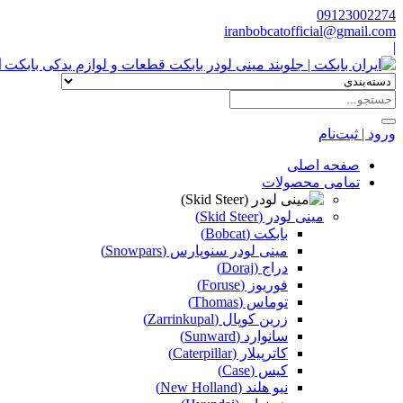
09123002274
iranbobcatofficial@gmail.com
|
ا
ورود | ثبت‌نام
صفحه اصلی
تمامی محصولات
مینی لودر (Skid Steer)
بابکت (Bobcat)
مینی لودر سنوپارس (Snowpars)
دراج (Doraj)
فوریوز (Foruse)
توماس (Thomas)
زرین کوپال (Zarrinkupal)
سانوارد (Sunward)
کاترپیلار (Caterpillar)
کیس (Case)
نیو هلند (New Holland)