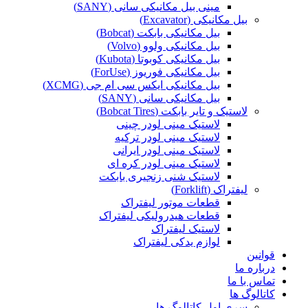
مینی بیل مکانیکی سانی (SANY)
بیل مکانیکی (Excavator)
بیل مکانیکی بابکت (Bobcat)
بیل مکانیکی ولوو (Volvo)
بیل مکانیکی کوبوتا (Kubota)
بیل مکانیکی فوریوز (ForUse)
بیل مکانیکی ایکس سی ام جی (XCMG)
بیل مکانیکی سانی (SANY)
لاستیک و تایر بابکت (Bobcat Tires)
لاستیک مینی لودر چینی
لاستیک مینی لودر ترکیه
لاستیک مینی لودر ایرانی
لاستیک مینی لودر کره ای
لاستیک شنی زنجیری بابکت
لیفتراک (Forklift)
قطعات موتور لیفتراک
قطعات هیدرولیکی لیفتراک
لاستیک لیفتراک
لوازم یدکی لیفتراک
قوانین
درباره ما
تماس با ما
کاتالوگ ها
سری اول کاتالوگ ها