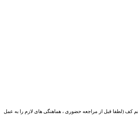
ک ایران بابکت : میدان حر . خ امام خمینی . خیابان کمالی . خیابان اسکندری جنوبی اول خیابان مرتضوی پلاک 8 طبقه هم کف (لطفا قبل از مراجعه حضوری ، هماهنگی های لازم را به عمل