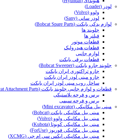
هیوندای (Hyundai)
لودر (Loader)
ولوو (Volvo)
لودر سانی (Sany)
لوازم یدکی بابکت (Bobcat Spare Parts)
جلوبند ها
فیلتر ها
قطعات موتور
قطعات هیدرولیک
لوازم جانبی
قطعات برقی بابکت
جلوبند جارو بابکت (Bobcat Sweeper)
جارو تراکتوری ایران بابکت
جارو مینی لودر ایران بابکت
ساحل روب مینی لودر ایران بابکت
قطعات و لوازم جانبی جلوبند بابکت (Bobcat Attachment Parts)
برس و فرچه پلاستیکی
برس و فرچه سیمی
مینی بیل مکانیکی (Mini excavator)
مینی بیل مکانیکی بابکت (Bobcat)
مینی بیل مکانیکی ولوو (Volvo)
مینی بیل مکانیکی کوبوتا (Kubota)
مینی بیل مکانیکی فوریوز (ForUse)
مینی بیل مکانیکی ایکس سی ام جی (XCMG)