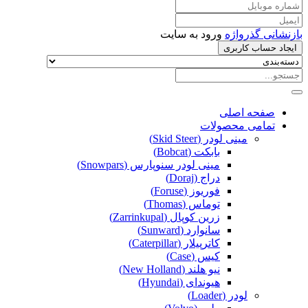
بازنشانی گذرواژه
ورود به سایت
ایجاد حساب کاربری
صفحه اصلی
تمامی محصولات
مینی لودر (Skid Steer)
بابکت (Bobcat)
مینی لودر سنوپارس (Snowpars)
دراج (Doraj)
فوریوز (Foruse)
توماس (Thomas)
زرین کوپال (Zarrinkupal)
سانوارد (Sunward)
کاترپیلار (Caterpillar)
کیس (Case)
نیو هلند (New Holland)
هیوندای (Hyundai)
لودر (Loader)