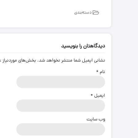
zk650
نیو هلند (New Holland)
مینی لودر بابکت Bobcat A300
هیوندای (Hyundai)
مینی لودر بابکت Bobcat S300 |
دسته‌بندی
مشخصات و ویژگی 
کاتالوگ مشخصات و ویژگی های
zk1050
فنی
با انواع موتورهای مینی لودرهای
مینی بیل مکانیکی بابکت 
کاتالوگ و مشخصات
بابکت بیشتر آشنا شوید.
مینی بیل مکانیکی ولوو (
دوراج
دیدگاهتان را بنویسید
مینی بیل مکانیکی ک
(Kubota)
(Doraj 751)
نشانی ایمیل شما منتشر نخواهد شد.
بخش‌های موردنیاز ع
مینی بیل مکانیکی ف
(ForUse)
781)
نام
*
مینی بیل مکانیکی 
کاتالوگ مینی لودر س
جی (XCMG)
unward SWL 3210
مینی بیل مکانیکی سانی
ایمیل
*
وب‌ سایت