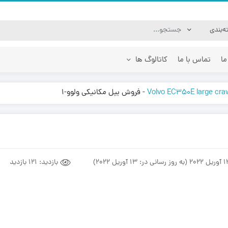
ما
تماس با ما
کاتالوگ ها
-
فروش بیل مکانیکی ولوو-1
 لودر فوریوز Foruse UZ 1020
جارو بابکت جارو تراکتوری |
 های فنی
مشخصات و ویژگی های فنی
جلوبند ها
جارو تراکتوری ا
مینی لودر زرین کوپال ZK 950 |
فیلتر ها
جارو مینی لودر 
های فنی
قطعات موتور
ساحل روب مینی 
وز رسانی در: 13 آوریل 2022)
بازدید:
121 بازدید
قطعات هیدرولیک
مینی لودر زرین کوپال ZK 700 |
لوازم جانبی
های فنی
قطعات برقی بابکت
مینی لودر زرین کوپال ZK 650 |
های فنی