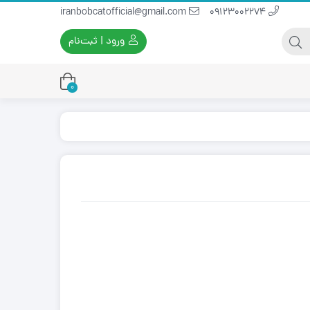
iranbobcatofficial@gmail.com
09123002274
ورود | ثبت‌نام
0
یران بابکت
برس و فرچه پلاستیکی
ایران بابکت
برس و فرچه سیمی
لودر ایران بابکت