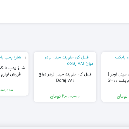
مینی لودر |
قفل کن جلوبند مینی لودر دراج
فروش لوازم ی
استارت مینی لودر بابکت S300 ،
Doraj 781
خت کره
000,000
تومان
2,000,000
تومان