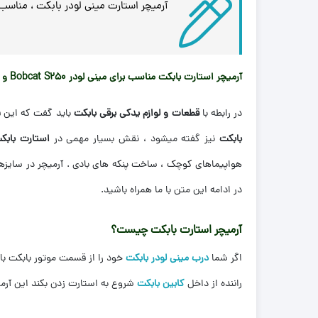
آرمیچر استارت مینی لودر بابکت ، مناسب
آرمیچر استارت بابکت مناسب برای مینی لودر Bobcat S250 و Bobcat S300 و
در رابطه با
قطعات و لوازم یدکی برقی بابکت
باید گفت که این ق
بابکت
نیز گفته میشود ، نقش بسیار مهمی در
استارت بابک
هواپیماهای کوچک ، ساخت پنکه های بادی . آرمیچر در سایزها
در ادامه این متن با ما همراه باشید.
آرمیچر استارت بابکت چیست؟
اگر شما
درب مینی لودر بابکت
خود را از قسمت موتور بابکت با
راننده از داخل
کابین بابکت
شروع به استارت زدن بکند این آرم