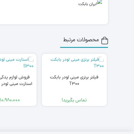
محصولات مرتبط
فیلتر برنزی مینی لودر بابکت
فروش لوازم یدکی 
T300
فابریک ، سا
تماس بگیرید!
10,980,000