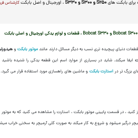
 برای بابکت های
S250 و S300 و S330
، اورجینال و اصل بابکت
کارشناس فروش آقا
Bobcat S330
، قطعات و لوازم یدکی اورجینال و اصلی بابکت
طعات دنیای پیچیده تری نسب به دیگر مسائل دارند مانند
موتور بابکت
و
هیدورلی
ت
ایفا میکند. شاید در بسیاری از موارد اسم این قطعه یدکی را شنیده باشید
ی بزرگ تر در
استارت بابکت
و ماشین های راهسازی مورد استفاده قرار می گیرد. 
ز کنید ، در قسمت پایینی موتور بابکت ، استارت را مشاهده می کنید که به موت
یچر درگیر میشود و شروع به کار میکند به صورت کلی آرمیچر به سختی خراب میش