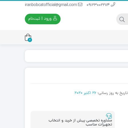
iranbobcatofficial@gmail.com
09123002274
ورود | ثبت‌نام
0
یران بابکت
برس و فرچه پلاستیکی
ایران بابکت
برس و فرچه سیمی
لودر ایران بابکت
تاریخ به روز رسانی:
26 اکتبر 2020
مشاوره تخصصی پیش از خرید و انتخاب
تجهیزات مناسب