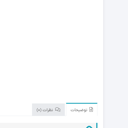
zk650
نیو هلند (New Holland)
مینی لودر بابکت Bobcat A300
هیوندای (Hyundai)
مینی لودر بابکت Bobcat S300 |
مشخصات و ویژگی 
کاتالوگ مشخصات و ویژگی های
zk1050
فنی
با انواع موتورهای مینی لودرهای
مینی بیل مکانیکی بابکت 
کاتالوگ و مشخصات
بابکت بیشتر آشنا شوید.
مینی بیل مکانیکی ولوو (
دوراج
مینی بیل مکانیکی ک
(Kubota)
(Doraj 751)
مینی بیل مکانیکی ف
(ForUse)
781)
مینی بیل مکانیکی 
کاتالوگ مینی لودر س
جی (XCMG)
unward SWL 3210
مینی بیل مکانیکی سانی
توضیحات
نظرات (0)