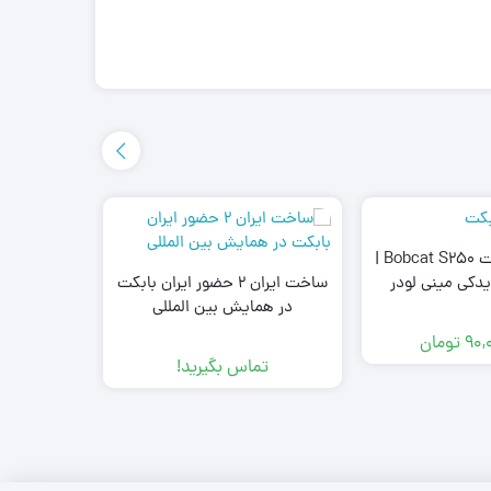
شارژ پمپ بابکت Bobcat S250 |
ضربه گیر 
دکی مینی لودر
ساخت ایران 2 حضور ایران بابکت
دراج 781 و 761 doraj
در همایش بین المللی
90,
تومان
00
تماس بگیرید!