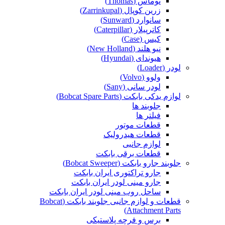
توماس (Thomas)
زرین کوپال (Zarrinkupal)
سانوارد (Sunward)
کاترپیلار (Caterpillar)
کیس (Case)
نیو هلند (New Holland)
هیوندای (Hyundai)
لودر (Loader)
ولوو (Volvo)
لودر سانی (Sany)
لوازم یدکی بابکت (Bobcat Spare Parts)
جلوبند ها
فیلتر ها
قطعات موتور
قطعات هیدرولیک
لوازم جانبی
قطعات برقی بابکت
جلوبند جارو بابکت (Bobcat Sweeper)
جارو تراکتوری ایران بابکت
جارو مینی لودر ایران بابکت
ساحل روب مینی لودر ایران بابکت
قطعات و لوازم جانبی جلوبند بابکت (Bobcat
Attachment Parts)
برس و فرچه پلاستیکی