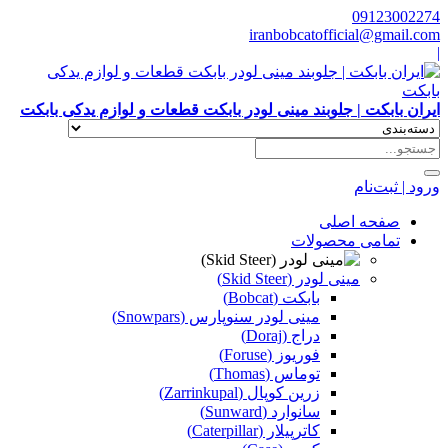
09123002274
iranbobcatofficial@gmail.com
|
ایران بابکت | جلوبند مینی لودر بابکت قطعات و لوازم یدکی بابکت
ورود | ثبت‌نام
صفحه اصلی
تمامی محصولات
مینی لودر (Skid Steer)
بابکت (Bobcat)
مینی لودر سنوپارس (Snowpars)
دراج (Doraj)
فوریوز (Foruse)
توماس (Thomas)
زرین کوپال (Zarrinkupal)
سانوارد (Sunward)
کاترپیلار (Caterpillar)