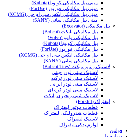
مینی بیل مکانیکی کوبوتا (Kubota)
مینی بیل مکانیکی فوریوز (ForUse)
مینی بیل مکانیکی ایکس سی ام جی (XCMG)
مینی بیل مکانیکی سانی (SANY)
بیل مکانیکی (Excavator)
بیل مکانیکی بابکت (Bobcat)
بیل مکانیکی ولوو (Volvo)
بیل مکانیکی کوبوتا (Kubota)
بیل مکانیکی فوریوز (ForUse)
بیل مکانیکی ایکس سی ام جی (XCMG)
بیل مکانیکی سانی (SANY)
لاستیک و تایر بابکت (Bobcat Tires)
لاستیک مینی لودر چینی
لاستیک مینی لودر ترکیه
لاستیک مینی لودر ایرانی
لاستیک مینی لودر کره ای
لاستیک شنی زنجیری بابکت
لیفتراک (Forklift)
قطعات موتور لیفتراک
قطعات هیدرولیکی لیفتراک
لاستیک لیفتراک
لوازم یدکی لیفتراک
قوانین
درباره ما