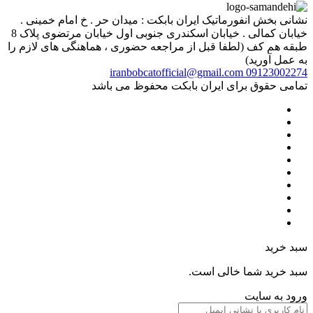
نشانی بخش انفورماتیک ایران بابکت : میدان حر . خ امام خمینی .
خیابان کمالی . خیابان اسکندری جنوبی اول خیابان مرتضوی پلاک 8
طبقه هم کف (لطفا قبل از مراجعه حضوری ، هماهنگی های لازم را
به عمل آورید)
iranbobcatofficial@gmail.com
09123002274
تمامی حقوق برای ایران بابکت محفوظ می باشد
سبد خرید
سبد خرید شما خالی است.
ورود به سایت