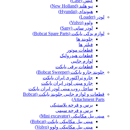
کیس (Case)
نیو هلند (New Holland)
هیوندای (Hyundai)
لودر (Loader)
ولوو (Volvo)
لودر سانی (Sany)
لوازم یدکی بابکت (Bobcat Spare Parts)
جلوبند ها
فیلتر ها
قطعات موتور
قطعات هیدرولیک
لوازم جانبی
قطعات برقی بابکت
جلوبند جارو بابکت (Bobcat Sweeper)
جارو تراکتوری ایران بابکت
جارو مینی لودر ایران بابکت
ساحل روب مینی لودر ایران بابکت
قطعات و لوازم جانبی جلوبند بابکت (Bobcat
Attachment Parts)
برس و فرچه پلاستیکی
برس و فرچه سیمی
مینی بیل مکانیکی (Mini excavator)
مینی بیل مکانیکی بابکت (Bobcat)
مینی بیل مکانیکی ولوو (Volvo)