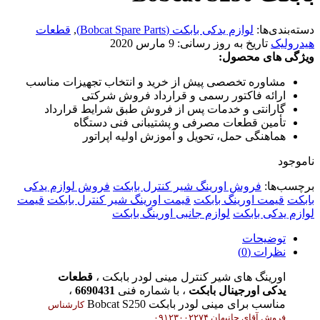
دسته‌بندی‌ها:
لوازم یدکی بابکت (Bobcat Spare Parts)
,
قطعات
هیدرولیک
تاریخ به روز رسانی:
9 مارس 2020
ویژگی های محصول:
مشاوره تخصصی پیش از خرید و انتخاب تجهیزات مناسب
ارائه فاکتور رسمی و قرارداد فروش شرکتی
گارانتی و خدمات پس از فروش طبق شرایط قرارداد
تأمین قطعات مصرفی و پشتیبانی فنی دستگاه
هماهنگی حمل، تحویل و آموزش اولیه اپراتور
ناموجود
برچسب‌ها:
فروش اورینگ شیر کنترل بابکت
فروش لوازم یدکی
بابکت
قیمت اورینگ بابکت
قیمت اورینگ شیر کنترل بابکت
قیمت
لوازم یدکی بابکت
لوازم جانبی اورینگ بابکت
توضیحات
نظرات (0)
اورینگ های شیر کنترل مینی لودر بابکت ،
قطعات
یدکی اورجینال بابکت
، با شماره فنی
6690431
،
مناسب برای مینی لودر بابکت Bobcat S250
کارشناس
فروش آقای جانبهان ۰۹۱۲۳۰۰۲۲۷۴