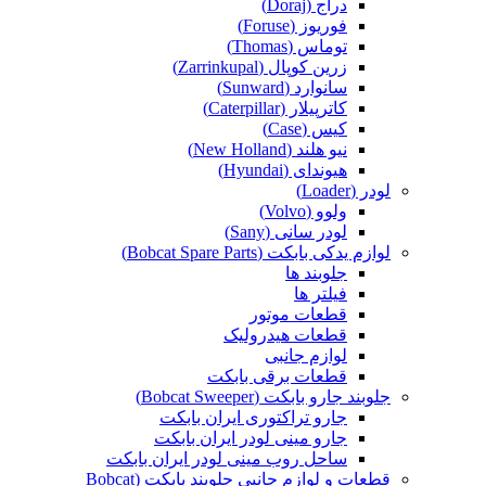
دراج (Doraj)
فوریوز (Foruse)
توماس (Thomas)
زرین کوپال (Zarrinkupal)
سانوارد (Sunward)
کاترپیلار (Caterpillar)
کیس (Case)
نیو هلند (New Holland)
هیوندای (Hyundai)
لودر (Loader)
ولوو (Volvo)
لودر سانی (Sany)
لوازم یدکی بابکت (Bobcat Spare Parts)
جلوبند ها
فیلتر ها
قطعات موتور
قطعات هیدرولیک
لوازم جانبی
قطعات برقی بابکت
جلوبند جارو بابکت (Bobcat Sweeper)
جارو تراکتوری ایران بابکت
جارو مینی لودر ایران بابکت
ساحل روب مینی لودر ایران بابکت
قطعات و لوازم جانبی جلوبند بابکت (Bobcat