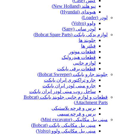
کیس (Case)
نیو هلند (New Holland)
هیوندای (Hyundai)
لودر (Loader)
ولوو (Volvo)
لودر سانی (Sany)
لوازم یدکی بابکت (Bobcat Spare Parts)
جلوبند ها
فیلتر ها
قطعات موتور
قطعات هیدرولیک
لوازم جانبی
قطعات برقی بابکت
جلوبند جارو بابکت (Bobcat Sweeper)
جارو تراکتوری ایران بابکت
جارو مینی لودر ایران بابکت
ساحل روب مینی لودر ایران بابکت
قطعات و لوازم جانبی جلوبند بابکت (Bobcat
Attachment Parts)
برس و فرچه پلاستیکی
برس و فرچه سیمی
مینی بیل مکانیکی (Mini excavator)
مینی بیل مکانیکی بابکت (Bobcat)
مینی بیل مکانیکی ولوو (Volvo)