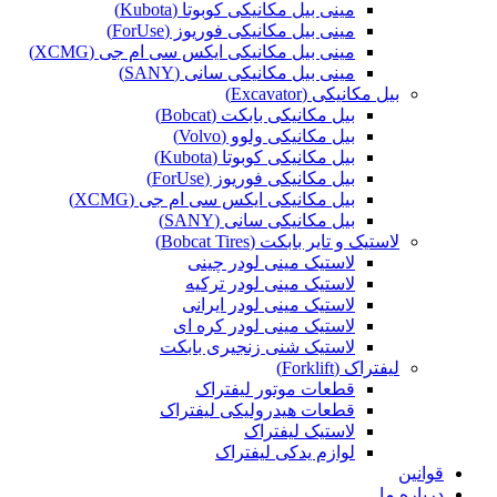
مینی بیل مکانیکی کوبوتا (Kubota)
مینی بیل مکانیکی فوریوز (ForUse)
مینی بیل مکانیکی ایکس سی ام جی (XCMG)
مینی بیل مکانیکی سانی (SANY)
بیل مکانیکی (Excavator)
بیل مکانیکی بابکت (Bobcat)
بیل مکانیکی ولوو (Volvo)
بیل مکانیکی کوبوتا (Kubota)
بیل مکانیکی فوریوز (ForUse)
بیل مکانیکی ایکس سی ام جی (XCMG)
بیل مکانیکی سانی (SANY)
لاستیک و تایر بابکت (Bobcat Tires)
لاستیک مینی لودر چینی
لاستیک مینی لودر ترکیه
لاستیک مینی لودر ایرانی
لاستیک مینی لودر کره ای
لاستیک شنی زنجیری بابکت
لیفتراک (Forklift)
قطعات موتور لیفتراک
قطعات هیدرولیکی لیفتراک
لاستیک لیفتراک
لوازم یدکی لیفتراک
قوانین
درباره ما