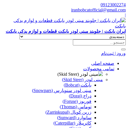
09123002274
iranbobcatofficial@gmail.com
|
ایران بابکت | جلوبند مینی لودر بابکت قطعات و لوازم یدکی بابکت
ورود | ثبت‌نام
صفحه اصلی
تمامی محصولات
مینی لودر (Skid Steer)
بابکت (Bobcat)
مینی لودر سنوپارس (Snowpars)
دراج (Doraj)
فوریوز (Foruse)
توماس (Thomas)
زرین کوپال (Zarrinkupal)
سانوارد (Sunward)
کاترپیلار (Caterpillar)