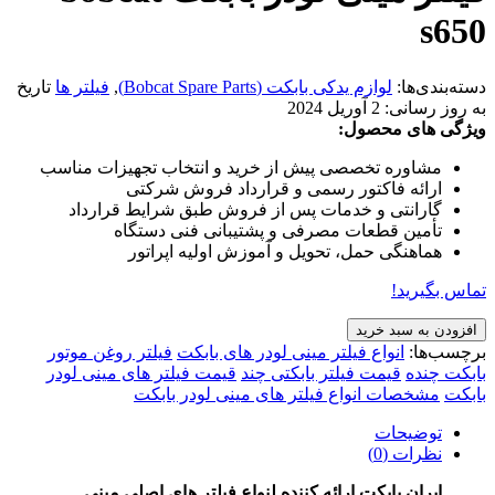
s650
دسته‌بندی‌ها:
لوازم یدکی بابکت (Bobcat Spare Parts)
,
فیلتر ها
تاریخ
به روز رسانی:
2 آوریل 2024
ویژگی های محصول:
مشاوره تخصصی پیش از خرید و انتخاب تجهیزات مناسب
ارائه فاکتور رسمی و قرارداد فروش شرکتی
گارانتی و خدمات پس از فروش طبق شرایط قرارداد
تأمین قطعات مصرفی و پشتیبانی فنی دستگاه
هماهنگی حمل، تحویل و آموزش اولیه اپراتور
تماس بگیرید!
افزودن به سبد خرید
برچسب‌ها:
انواع فیلتر مینی لودر های بابکت
فیلتر روغن موتور
بابکت چنده
قیمت فیلتر بابکتی چند
قیمت فیلتر های مینی لودر
بابکت
مشخصات انواع فیلتر های مینی لودر بابکت
توضیحات
نظرات (0)
ایران بابکت ارائه کننده لنواع فیلتر های اصلی مینی