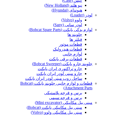
کیس (Case)
نیو هلند (New Holland)
هیوندای (Hyundai)
لودر (Loader)
ولوو (Volvo)
لودر سانی (Sany)
لوازم یدکی بابکت (Bobcat Spare Parts)
جلوبند ها
فیلتر ها
قطعات موتور
قطعات هیدرولیک
لوازم جانبی
قطعات برقی بابکت
جلوبند جارو بابکت (Bobcat Sweeper)
جارو تراکتوری ایران بابکت
جارو مینی لودر ایران بابکت
ساحل روب مینی لودر ایران بابکت
قطعات و لوازم جانبی جلوبند بابکت (Bobcat
Attachment Parts)
برس و فرچه پلاستیکی
برس و فرچه سیمی
مینی بیل مکانیکی (Mini excavator)
مینی بیل مکانیکی بابکت (Bobcat)
مینی بیل مکانیکی ولوو (Volvo)