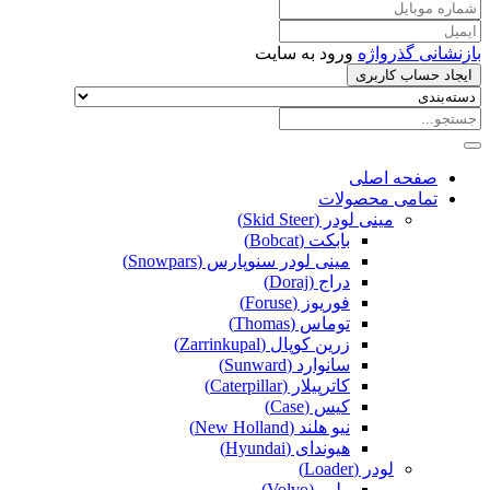
بازنشانی گذرواژه
ورود به سایت
ایجاد حساب کاربری
صفحه اصلی
تمامی محصولات
مینی لودر (Skid Steer)
بابکت (Bobcat)
مینی لودر سنوپارس (Snowpars)
دراج (Doraj)
فوریوز (Foruse)
توماس (Thomas)
زرین کوپال (Zarrinkupal)
سانوارد (Sunward)
کاترپیلار (Caterpillar)
کیس (Case)
نیو هلند (New Holland)
هیوندای (Hyundai)
لودر (Loader)
ولوو (Volvo)