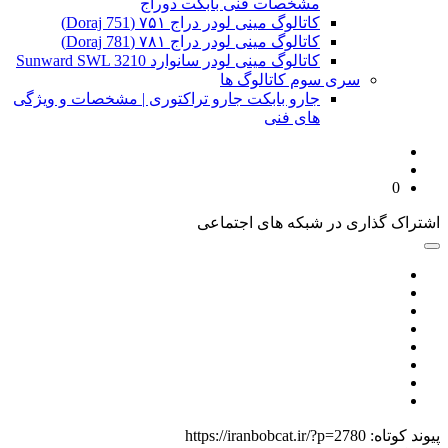
مشخصات فنی بابکت دوراج
کاتالوگ مینی لودر دراج ۷۵۱ (Doraj 751)
کاتالوگ مینی لودر دراج ۷۸۱ (Doraj 781)
کاتالوگ مینی لودر سانوارد Sunward SWL 3210
سری سوم کاتالوگ ها
جارو بابکت جارو تراکتوری | مشخصات و ویژگی
های فنی
0
اشتراک گذاری در شبکه های اجتماعی
پیوند کوتاه:
https://iranbobcat.ir/?p=2780