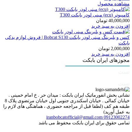
مشاهده محصول
کامپیوتر (ecu) مینی لودر بابکت T300
40,000,000
تومان
افزودن به سبد خرید
کنس و بلبرینگ مینی لودر بابکت Bobcat S130 | فروش لوازم یدکی
بابکت
2,000,000
تومان
افزودن به سبد خرید
مجوزهای ایران بابکت
تست
تست
نشانی بخش انفورماتیک ایران بابکت : میدان حر . خ امام خمینی .
خیابان کمالی . خیابان اسکندری جنوبی اول خیابان مرتضوی پلاک 8
طبقه هم کف (لطفا قبل از مراجعه حضوری ، هماهنگی های لازم را
به عمل آورید)
iranbobcatofficial@gmail.com
09123002274
تمامی حقوق برای ایران بابکت محفوظ می باشد