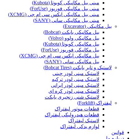
مینی بیل مکانیکی کوبوتا (Kubota)
مینی بیل مکانیکی فوریوز (ForUse)
مینی بیل مکانیکی ایکس سی ام جی (XCMG)
مینی بیل مکانیکی سانی (SANY)
بیل مکانیکی (Excavator)
بیل مکانیکی بابکت (Bobcat)
بیل مکانیکی ولوو (Volvo)
بیل مکانیکی کوبوتا (Kubota)
بیل مکانیکی فوریوز (ForUse)
بیل مکانیکی ایکس سی ام جی (XCMG)
بیل مکانیکی سانی (SANY)
لاستیک و تایر بابکت (Bobcat Tires)
لاستیک مینی لودر چینی
لاستیک مینی لودر ترکیه
لاستیک مینی لودر ایرانی
لاستیک مینی لودر کره ای
لاستیک شنی زنجیری بابکت
لیفتراک (Forklift)
قطعات موتور لیفتراک
قطعات هیدرولیکی لیفتراک
لاستیک لیفتراک
لوازم یدکی لیفتراک
قوانین
درباره ما