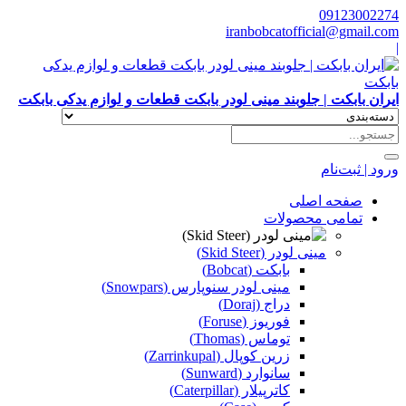
09123002274
iranbobcatofficial@gmail.com
|
ایران بابکت | جلوبند مینی لودر بابکت قطعات و لوازم یدکی بابکت
ورود | ثبت‌نام
صفحه اصلی
تمامی محصولات
مینی لودر (Skid Steer)
بابکت (Bobcat)
مینی لودر سنوپارس (Snowpars)
دراج (Doraj)
فوریوز (Foruse)
توماس (Thomas)
زرین کوپال (Zarrinkupal)
سانوارد (Sunward)
کاترپیلار (Caterpillar)