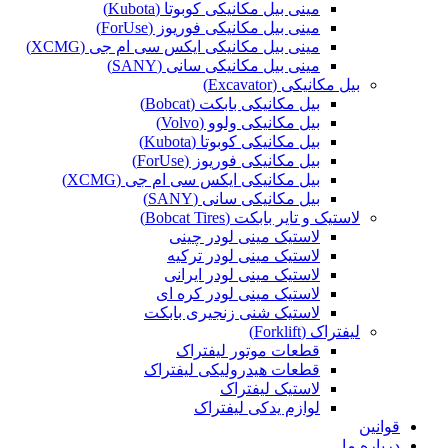
مینی بیل مکانیکی کوبوتا (Kubota)
مینی بیل مکانیکی فوریوز (ForUse)
مینی بیل مکانیکی ایکس سی ام جی (XCMG)
مینی بیل مکانیکی سانی (SANY)
بیل مکانیکی (Excavator)
بیل مکانیکی بابکت (Bobcat)
بیل مکانیکی ولوو (Volvo)
بیل مکانیکی کوبوتا (Kubota)
بیل مکانیکی فوریوز (ForUse)
بیل مکانیکی ایکس سی ام جی (XCMG)
بیل مکانیکی سانی (SANY)
لاستیک و تایر بابکت (Bobcat Tires)
لاستیک مینی لودر چینی
لاستیک مینی لودر ترکیه
لاستیک مینی لودر ایرانی
لاستیک مینی لودر کره ای
لاستیک شنی زنجیری بابکت
لیفتراک (Forklift)
قطعات موتور لیفتراک
قطعات هیدرولیکی لیفتراک
لاستیک لیفتراک
لوازم یدکی لیفتراک
قوانین
درباره ما