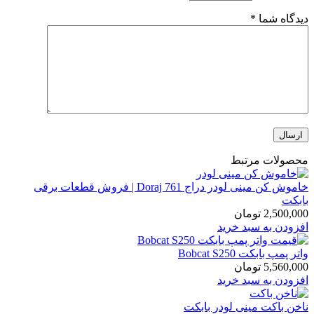
دیدگاه شما
*
محصولات مرتبط
خاموش کن مینی لودر دراج Doraj 761 | فروش قطعات برقی
بابکت
2,500,000
تومان
افزودن به سبد خرید
واتر پمپ بابکت Bobcat S250
5,560,000
تومان
افزودن به سبد خرید
ناخن باکت مینی لودر بابکت