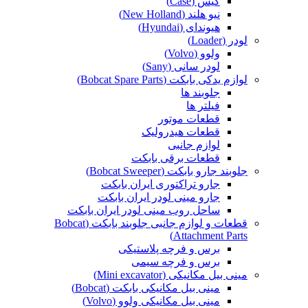
کیس (Case)
نیو هلند (New Holland)
هیوندای (Hyundai)
لودر (Loader)
ولوو (Volvo)
لودر سانی (Sany)
لوازم یدکی بابکت (Bobcat Spare Parts)
جلوبند ها
فیلتر ها
قطعات موتور
قطعات هیدرولیک
لوازم جانبی
قطعات برقی بابکت
جلوبند جارو بابکت (Bobcat Sweeper)
جارو تراکتوری ایران بابکت
جارو مینی لودر ایران بابکت
ساحل روب مینی لودر ایران بابکت
قطعات و لوازم جانبی جلوبند بابکت (Bobcat
Attachment Parts)
برس و فرچه پلاستیکی
برس و فرچه سیمی
مینی بیل مکانیکی (Mini excavator)
مینی بیل مکانیکی بابکت (Bobcat)
مینی بیل مکانیکی ولوو (Volvo)