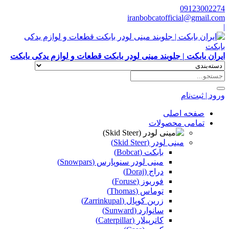
09123002274
iranbobcatofficial@gmail.com
|
ایران بابکت | جلوبند مینی لودر بابکت قطعات و لوازم یدکی بابکت
ورود | ثبت‌نام
صفحه اصلی
تمامی محصولات
مینی لودر (Skid Steer)
بابکت (Bobcat)
مینی لودر سنوپارس (Snowpars)
دراج (Doraj)
فوریوز (Foruse)
توماس (Thomas)
زرین کوپال (Zarrinkupal)
سانوارد (Sunward)
کاترپیلار (Caterpillar)