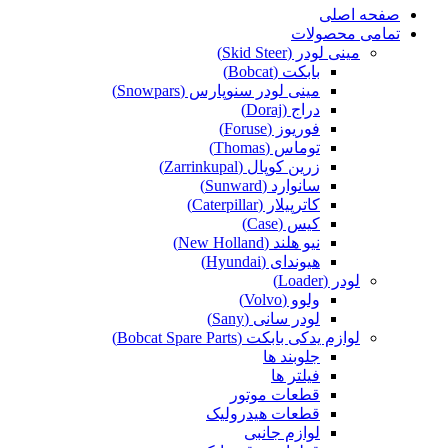
صفحه اصلی
تمامی محصولات
مینی لودر (Skid Steer)
بابکت (Bobcat)
مینی لودر سنوپارس (Snowpars)
دراج (Doraj)
فوریوز (Foruse)
توماس (Thomas)
زرین کوپال (Zarrinkupal)
سانوارد (Sunward)
کاترپیلار (Caterpillar)
کیس (Case)
نیو هلند (New Holland)
هیوندای (Hyundai)
لودر (Loader)
ولوو (Volvo)
لودر سانی (Sany)
لوازم یدکی بابکت (Bobcat Spare Parts)
جلوبند ها
فیلتر ها
قطعات موتور
قطعات هیدرولیک
لوازم جانبی