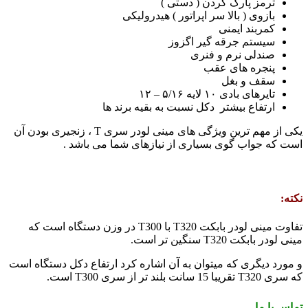
ترمز پارک کردن ( دستی )
بازوی ( بالا سر اپراتور ) هیدرولیکی
کمربند ایمنی
سیستم جرقه گیر اگزوز
صندلی نرم و فنری
پنجره های عقب
سقف و بغل
تایرهای بادی ۱۰ لایه ۵/۱۶ – ۱۲
ارتفاع بیشتر دکل نسبت به بقیه برند ها
یکی از مهم ترین ویژگی های مینی لودر سری T ، زنجیری بودن آن
است که جواب گوی بسیاری از نیازهای شما می باشد .
نکته:
تفاوت مینی لودر بابکت T320 با T300 در وزن دستگاه است که
مینی لودر بابکت T320 سنگین تر است.
و مورد دیگری که میتوان به آن اشاره کرد ارتفاع دکل دستگاه است
که سری T320 تقریبا 15 سانت بلند تر از سری T300 است.
تماس با ما