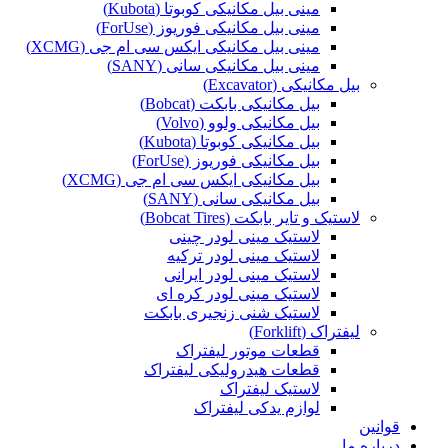
مینی بیل مکانیکی کوبوتا (Kubota)
مینی بیل مکانیکی فوریوز (ForUse)
مینی بیل مکانیکی ایکس سی ام جی (XCMG)
مینی بیل مکانیکی سانی (SANY)
بیل مکانیکی (Excavator)
بیل مکانیکی بابکت (Bobcat)
بیل مکانیکی ولوو (Volvo)
بیل مکانیکی کوبوتا (Kubota)
بیل مکانیکی فوریوز (ForUse)
بیل مکانیکی ایکس سی ام جی (XCMG)
بیل مکانیکی سانی (SANY)
لاستیک و تایر بابکت (Bobcat Tires)
لاستیک مینی لودر چینی
لاستیک مینی لودر ترکیه
لاستیک مینی لودر ایرانی
لاستیک مینی لودر کره ای
لاستیک شنی زنجیری بابکت
لیفتراک (Forklift)
قطعات موتور لیفتراک
قطعات هیدرولیکی لیفتراک
لاستیک لیفتراک
لوازم یدکی لیفتراک
قوانین
درباره ما