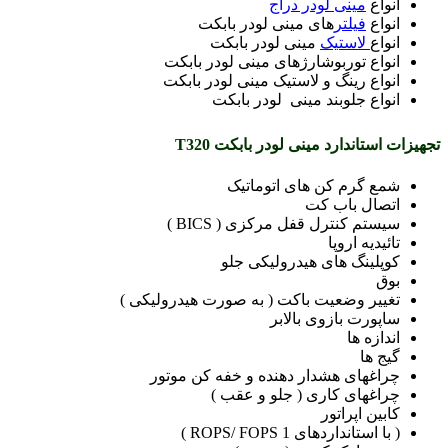
انواع
مینی لودر دراج
انواع
فیلتر
های مینی لودر بابکت
انواع
لاستیک
مینی لودر بابکت
انواع توربوشارژهای مینی لودر بابکت
انواع رینگ و لاستیک مینی لودر بابکت
انواع جلوبند مینی لودر بابکت
تجهیزات استاندارد مینی لودر بابکت T320
شمع گرم کن های اتوماتیک
اتصال باب کت
سیستم کنترل قفل مرکزی ( BICS )
تائیدیه اروپا
کوپلینگ های هیدرولیکی جلو
بوق
تغییر وضعیت باکت ( به صورت هیدرولیکی )
ساپورت بازوی بالابر
اندازه ها
گیج ها
چراغهای هشدار دهنده و خفه کن موتور
چراغهای کاری ( جلو و عقب )
کابین اپراتور
( با استانداردهای ROPS/ FOPS 1 )