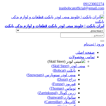
09123002274
iranbobcatofficial@gmail.com
|
ایران بابکت | جلوبند مینی لودر بابکت قطعات و لوازم یدکی بابکت
ورود | ثبت‌نام
صفحه اصلی
تمامی محصولات
مینی لودر (Skid Steer)
بابکت (Bobcat)
مینی لودر سنوپارس (Snowpars)
دراج (Doraj)
فوریوز (Foruse)
توماس (Thomas)
زرین کوپال (Zarrinkupal)
سانوارد (Sunward)
کاترپیلار (Caterpillar)