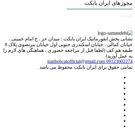
مجوزهای ایران بابکت
تست
تست
نشانی بخش انفورماتیک ایران بابکت : میدان حر . خ امام خمینی .
خیابان کمالی . خیابان اسکندری جنوبی اول خیابان مرتضوی پلاک 8
طبقه هم کف (لطفا قبل از مراجعه حضوری ، هماهنگی های لازم را
به عمل آورید)
iranbobcatofficial@gmail.com
09123002274
تمامی حقوق برای ایران بابکت محفوظ می باشد