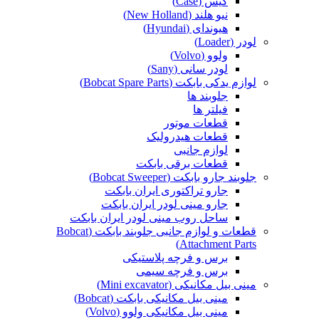
کیس (Case)
نیو هلند (New Holland)
هیوندای (Hyundai)
لودر (Loader)
ولوو (Volvo)
لودر سانی (Sany)
لوازم یدکی بابکت (Bobcat Spare Parts)
جلوبند ها
فیلتر ها
قطعات موتور
قطعات هیدرولیک
لوازم جانبی
قطعات برقی بابکت
جلوبند جارو بابکت (Bobcat Sweeper)
جارو تراکتوری ایران بابکت
جارو مینی لودر ایران بابکت
ساحل روب مینی لودر ایران بابکت
قطعات و لوازم جانبی جلوبند بابکت (Bobcat
Attachment Parts)
برس و فرچه پلاستیکی
برس و فرچه سیمی
مینی بیل مکانیکی (Mini excavator)
مینی بیل مکانیکی بابکت (Bobcat)
مینی بیل مکانیکی ولوو (Volvo)