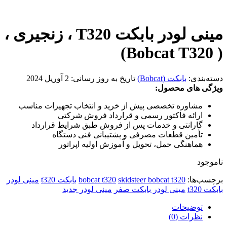
مینی لودر بابکت T320 ، زنجیری ،
( Bobcat T320)
دسته‌بندی:
بابکت (Bobcat)
تاریخ به روز رسانی:
2 آوریل 2024
ویژگی های محصول:
مشاوره تخصصی پیش از خرید و انتخاب تجهیزات مناسب
ارائه فاکتور رسمی و قرارداد فروش شرکتی
گارانتی و خدمات پس از فروش طبق شرایط قرارداد
تأمین قطعات مصرفی و پشتیبانی فنی دستگاه
هماهنگی حمل، تحویل و آموزش اولیه اپراتور
ناموجود
برچسب‌ها:
skidsteer bobcat t320
bobcat t320
بابکت t320
مینی لودر
بابکت t320
مینی لودر بابکت صفر
مینی لودر جدید
توضیحات
نظرات (0)