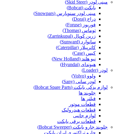
مینی لودر (Skid Steer)
بابکت (Bobcat)
مینی لودر سنوپارس (Snowpars)
دراج (Doraj)
فوریوز (Foruse)
توماس (Thomas)
زرین کوپال (Zarrinkupal)
سانوارد (Sunward)
کاترپیلار (Caterpillar)
کیس (Case)
نیو هلند (New Holland)
هیوندای (Hyundai)
لودر (Loader)
ولوو (Volvo)
لودر سانی (Sany)
لوازم یدکی بابکت (Bobcat Spare Parts)
جلوبند ها
فیلتر ها
قطعات موتور
قطعات هیدرولیک
لوازم جانبی
قطعات برقی بابکت
جلوبند جارو بابکت (Bobcat Sweeper)
جارو تراکتوری ایران بابکت