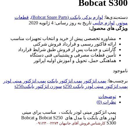
Bobcat S300
دسته‌بندی‌ها:
لوازم یدکی بابکت (Bobcat Spare Parts)
,
قطعات
موتور
,
لوازم جانبی
تاریخ به روز رسانی:
4 ژانویه 2020
ویژگی های محصول:
مشاوره تخصصی پیش از خرید و انتخاب تجهیزات مناسب
ارائه فاکتور رسمی و قرارداد فروش شرکتی
گارانتی و خدمات پس از فروش طبق شرایط قرارداد
تأمین قطعات مصرفی و پشتیبانی فنی دستگاه
هماهنگی حمل، تحویل و آموزش اولیه اپراتور
ناموجود
برچسب‌ها:
پمپ انژکتور
پمپ انژکتور بابکت
پمپ انژکتور مینی لودر
پمپ انژکتور مینی لودر بابکت s250
سوزن انژکتور بابکتs250
توضیحات
نظرات (0)
پمپ انژکتور مینی لودر بابکت ، مناسب برای مینی
لودر های بابکت با مدل های Bobcat S250 و Bobcat
S300
کارشناس فروش آقای جانبهان ۰۹۱۲۳۰۰۲۲۷۴