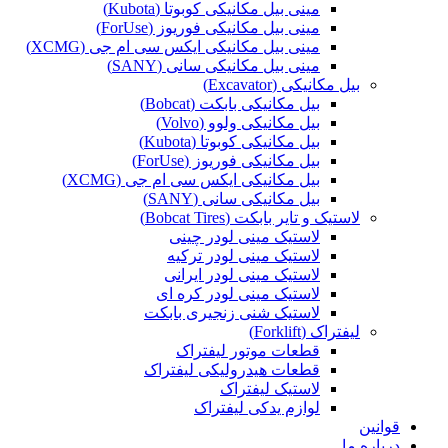
مینی بیل مکانیکی کوبوتا (Kubota)
مینی بیل مکانیکی فوریوز (ForUse)
مینی بیل مکانیکی ایکس سی ام جی (XCMG)
مینی بیل مکانیکی سانی (SANY)
بیل مکانیکی (Excavator)
بیل مکانیکی بابکت (Bobcat)
بیل مکانیکی ولوو (Volvo)
بیل مکانیکی کوبوتا (Kubota)
بیل مکانیکی فوریوز (ForUse)
بیل مکانیکی ایکس سی ام جی (XCMG)
بیل مکانیکی سانی (SANY)
لاستیک و تایر بابکت (Bobcat Tires)
لاستیک مینی لودر چینی
لاستیک مینی لودر ترکیه
لاستیک مینی لودر ایرانی
لاستیک مینی لودر کره ای
لاستیک شنی زنجیری بابکت
لیفتراک (Forklift)
قطعات موتور لیفتراک
قطعات هیدرولیکی لیفتراک
لاستیک لیفتراک
لوازم یدکی لیفتراک
قوانین
درباره ما