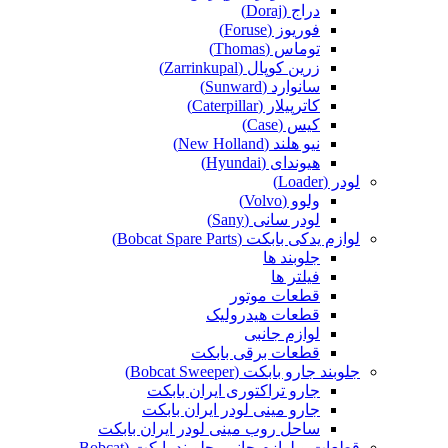
دراج (Doraj)
فوریوز (Foruse)
توماس (Thomas)
زرین کوپال (Zarrinkupal)
سانوارد (Sunward)
کاترپیلار (Caterpillar)
کیس (Case)
نیو هلند (New Holland)
هیوندای (Hyundai)
لودر (Loader)
ولوو (Volvo)
لودر سانی (Sany)
لوازم یدکی بابکت (Bobcat Spare Parts)
جلوبند ها
فیلتر ها
قطعات موتور
قطعات هیدرولیک
لوازم جانبی
قطعات برقی بابکت
جلوبند جارو بابکت (Bobcat Sweeper)
جارو تراکتوری ایران بابکت
جارو مینی لودر ایران بابکت
ساحل روب مینی لودر ایران بابکت
قطعات و لوازم جانبی جلوبند بابکت (Bobcat