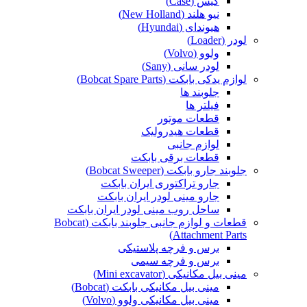
کیس (Case)
نیو هلند (New Holland)
هیوندای (Hyundai)
لودر (Loader)
ولوو (Volvo)
لودر سانی (Sany)
لوازم یدکی بابکت (Bobcat Spare Parts)
جلوبند ها
فیلتر ها
قطعات موتور
قطعات هیدرولیک
لوازم جانبی
قطعات برقی بابکت
جلوبند جارو بابکت (Bobcat Sweeper)
جارو تراکتوری ایران بابکت
جارو مینی لودر ایران بابکت
ساحل روب مینی لودر ایران بابکت
قطعات و لوازم جانبی جلوبند بابکت (Bobcat
Attachment Parts)
برس و فرچه پلاستیکی
برس و فرچه سیمی
مینی بیل مکانیکی (Mini excavator)
مینی بیل مکانیکی بابکت (Bobcat)
مینی بیل مکانیکی ولوو (Volvo)