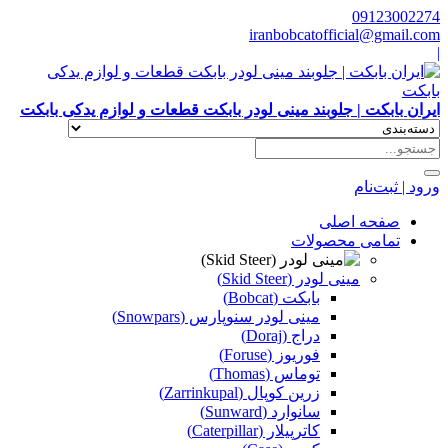
09123002274
iranbobcatofficial@gmail.com
|
ایران بابکت | جلوبند مینی لودر بابکت قطعات و لوازم یدکی بابکت
ورود | ثبت‌نام
صفحه اصلی
تمامی محصولات
مینی لودر (Skid Steer)
بابکت (Bobcat)
مینی لودر سنوپارس (Snowpars)
دراج (Doraj)
فوریوز (Foruse)
توماس (Thomas)
زرین کوپال (Zarrinkupal)
سانوارد (Sunward)
کاترپیلار (Caterpillar)