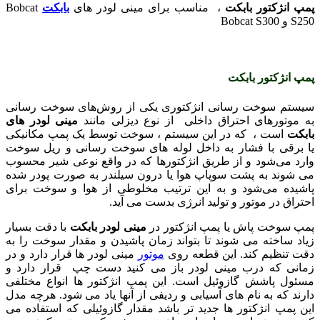
پمپ انژکتور بابکت
، مناسب برای مینی لودر های
بابکت
Bobcat
S250 و Bobcat S300
پمپ انژکتور بابکت
سیستم سوخت رسانی انژکتوری یکی از روش‌های سوخت رسانی
به موتورهای احتراق داخلی از نوع دیزلی مانند
مینی لودر های
بابکت
است ، که در این سیستم ، سوخت توسط یک پمپ مکانیکی
یا برقی با فشار به داخل لوله ‌های سوخت رسانی و ریل سوخت
وارد می‌شود و از طریق انژکتورها که در واقع نوعی شیر محسوب
می ‌شوند به پشت سوپاپ هوا یا درون سیلندر به صورت پودر شده
پاشیده می‌شود و به این ترتیب مخلوطی از هوا و سوخت برای
احتراق در موتور و تولید انرژی بدست می‌ آید.
پمپ سوخت پاش يا پمپ ان‍ژكتور در
مینی لودر بابکت
با دقت بسيار
زياد ساخته می شوند تا بتواند زمان پاشيدن و مقدار سوخت را به
دقت تنظيم كند. این قطعه روی
موتور
مینی لودر ها قرار دارد و در
زمانی که درب مینی لودر باز می کنید دست چپ قرار دارد و
مسئول پاشش گازوئیل است. این پمپ انژکتور ها انواع مختلفی
دارند که به نام های آسیابی و ردیفی از آنها یاد می شود. هرچه مدل
این پمپ انژکتور ها جدید تر باشد مقدار گازوئیلی که استفاده می