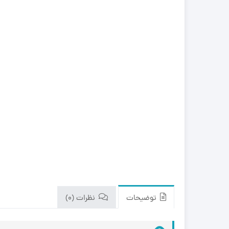
zk650
نیو هلند (New Holland)
مینی لودر بابکت Bobcat A300
هیوندای (Hyundai)
مینی لودر بابکت Bobcat S300 |
مشخصات و ویژگی 
کاتالوگ مشخصات و ویژگی های
zk1050
فنی
با انواع موتورهای مینی لودرهای
مینی بیل مکانیکی بابکت 
کاتالوگ و مشخصات
بابکت بیشتر آشنا شوید.
مینی بیل مکانیکی ولوو (
دوراج
مینی بیل مکانیکی ک
(Kubota)
(Doraj 751)
مینی بیل مکانیکی ف
(ForUse)
781)
مینی بیل مکانیکی 
کاتالوگ مینی لودر س
جی (XCMG)
unward SWL 3210
مینی بیل مکانیکی سانی
توضیحات
نظرات (0)