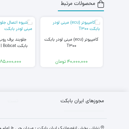
محصولات مرتبط
کامپیوتر (ecu) مینی لودر بابکت
جلوبند برف روب
T300
بابک
جلوبند ب
40,000,000
تومان
85,000,000
مجوزهای ایران بابکت
تست
نشانی بخش انفورماتیک ایران بابکت : میدان حر . خ امام خم