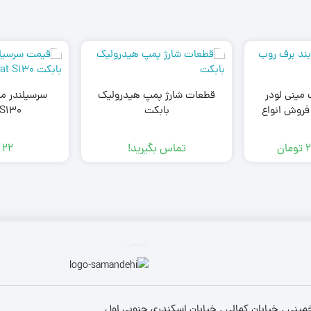
 مینی لودر
قطعات شارژ پمپ هیدرولیک
سرسیلندر می
ت Bobcat | فروش انواع
بابکت
 S130
ابکت
2
تومان
تماس بگیرید!
22
تست
ینی . خیابان کمالی . خیابان اسکندری جنوبی اول