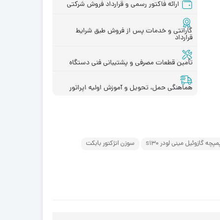
ارائه فاکتور رسمی و قرارداد فروش شرکتی
گارانتی و خدمات پس از فروش طبق شرایط
قرارداد
قطعات موتور لیفتراک
در چینی
قطعات هیدرولیکی لیفتراک
در ترکیه
تأمین قطعات مصرفی و پشتیبانی فنی دستگاه
لاستیک لیفتراک
ر ایرانی
لوازم یدکی لیفتراک
در کره ای
هماهنگی حمل، تحویل و آموزش اولیه اپراتور
جیری بابکت
مپچه گازوئیل مینی لودر s130
سوزن انژکتور بابکت