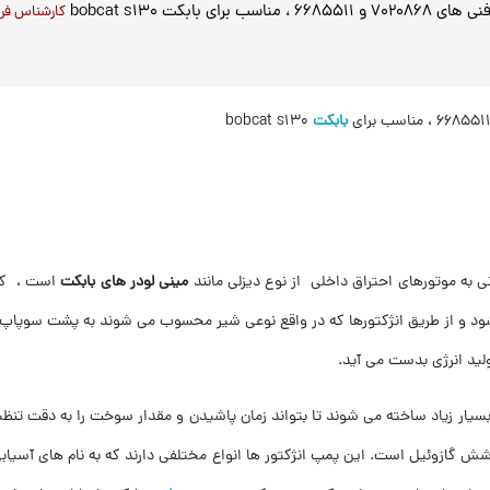
بابکت bobcat s130
کارشناس فروش آق
بابکت
bobcat s130
ه موتورهای احتراق داخلی از نوع دیزلی مانند
مینی لودر های بابکت
است ، که 
د و از طریق انژکتورها که در واقع نوعی شیر محسوب می ‌شوند به پشت سوپاپ 
ید انرژی بدست می‌ آید.
بسيار زياد ساخته می شوند تا بتواند زمان پاشيدن و مقدار سوخت را به دقت تنظ
ش گازوئیل است. این پمپ انژکتور ها انواع مختلفی دارند که به نام های آسیابی 