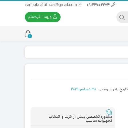
iranbobcatofficial@gmail.com
09123002274
ورود | ثبت‌نام
0
یران بابکت
برس و فرچه پلاستیکی
ایران بابکت
برس و فرچه سیمی
لودر ایران بابکت
تاریخ به روز رسانی:
30 دسامبر 2019
مشاوره تخصصی پیش از خرید و انتخاب
تجهیزات مناسب