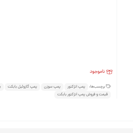
مینی لودر زرین کوپال ZK 1050 |
های فنی
بیل مکانیکی بابکت (Bobcat)
مینی لودر دراج ۷۶۱ (Doraj 761) ،
(Bobcat)
لاستیک مینی لو
بیل مکانیکی ولوو (Volvo)
 فنی بابکت
Volvo)
لاستیک مینی لو
بیل مکانیکی کوبوتا (Kubota)
وبوتا
لاستیک مینی لود
بیل مکانیکی فوریوز (ForUse)
کاتالوگ مینی لودر دراج ۷۵۱
لاستیک مینی لو
بیل مکانیکی ایکس سی ام جی
وریوز
(XCMG)
لاستیک شنی زن
کاتالوگ مینی لودر دراج ۷۸۱ (Doraj
بیل مکانیکی سانی (SANY)
ناموجود
ایکس سی ام
انوارد
S
 (SANY)
برچسب‌ها:
پمپ انژکتور
پمپ سوزن
پمپ گازوئیل بابکت
پ
قیمت و فروش پمپ انژکتور بابکت