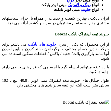
انواع مینی لودر
دراج
انواع
رینگ و لاستیک
مینی لودر بابکت
انواع
جلوبند
مینی لودر بابکت
ایران بابکت ، بهترین کیفیت و خدمات را همراه با اجرای سیاستهای
مشتری مدارانه به تمام مشتریان در سراسر کشور ارائه می دهد.
جلوبند تیغه لیفتراک بابکت Bobcat
از این محصول که یکی از سری
جلوبند های بابکت
می باشد،
برای
حرکت دادن اجسام مختلف و برگرداندن ، بلند کردن و پایین آوردن
آنها مانند بارگیری پالت/ جعبه / باکس / قطعات سنگین استفاده می
شود.
با این تیغه میتوانید اجسام گرد یا اجسامی که فرم های خاصی دارند
جابه جا کنید.
طول چنگال های جلوبند تیغه لیفتراک مینی لودر ، 40.8 اینچ یا 102
سانتی متر است البته این تیغه سایز بندی های مختلفی دارد.