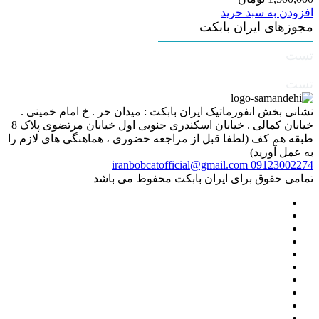
افزودن به سبد خرید
مجوزهای ایران بابکت
تست
تست
نشانی بخش انفورماتیک ایران بابکت : میدان حر . خ امام خمینی .
خیابان کمالی . خیابان اسکندری جنوبی اول خیابان مرتضوی پلاک 8
طبقه هم کف (لطفا قبل از مراجعه حضوری ، هماهنگی های لازم را
به عمل آورید)
iranbobcatofficial@gmail.com
09123002274
تمامی حقوق برای ایران بابکت محفوظ می باشد