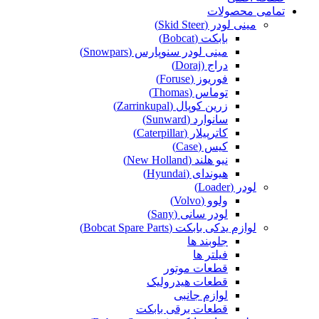
تمامی محصولات
مینی لودر (Skid Steer)
بابکت (Bobcat)
مینی لودر سنوپارس (Snowpars)
دراج (Doraj)
فوریوز (Foruse)
توماس (Thomas)
زرین کوپال (Zarrinkupal)
سانوارد (Sunward)
کاترپیلار (Caterpillar)
کیس (Case)
نیو هلند (New Holland)
هیوندای (Hyundai)
لودر (Loader)
ولوو (Volvo)
لودر سانی (Sany)
لوازم یدکی بابکت (Bobcat Spare Parts)
جلوبند ها
فیلتر ها
قطعات موتور
قطعات هیدرولیک
لوازم جانبی
قطعات برقی بابکت