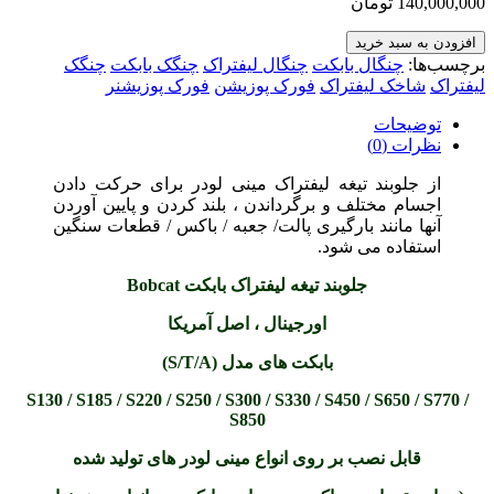
140,000,000
تومان
افزودن به سبد خرید
برچسب‌ها:
چنگال بابکت
چنگال لیفتراک
چنگک بابکت
چنگک
لیفتراک
شاخک لیفتراک
فورک پوزیشن
فورک پوزیشنر
توضیحات
نظرات (0)
از جلوبند تیغه لیفتراک مینی لودر برای حرکت دادن
اجسام مختلف و برگرداندن ، بلند کردن و پایین آوردن
آنها مانند بارگیری پالت/ جعبه / باکس / قطعات سنگین
استفاده می شود.
جلوبند تیغه لیفتراک بابکت Bobcat
اورجینال ، اصل آمریکا
بابکت های مدل (S/T/A)
S130 / S185 / S220 / S250 / S300 / S330 / S450 / S650 / S770 /
S850
قابل نصب بر روی انواع مینی لودر های تولید شده