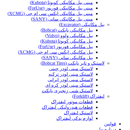
مینی بیل مکانیکی کوبوتا (Kubota)
مینی بیل مکانیکی فوریوز (ForUse)
مینی بیل مکانیکی ایکس سی ام جی (XCMG)
مینی بیل مکانیکی سانی (SANY)
بیل مکانیکی (Excavator)
بیل مکانیکی بابکت (Bobcat)
بیل مکانیکی ولوو (Volvo)
بیل مکانیکی کوبوتا (Kubota)
بیل مکانیکی فوریوز (ForUse)
بیل مکانیکی ایکس سی ام جی (XCMG)
بیل مکانیکی سانی (SANY)
لاستیک و تایر بابکت (Bobcat Tires)
لاستیک مینی لودر چینی
لاستیک مینی لودر ترکیه
لاستیک مینی لودر ایرانی
لاستیک مینی لودر کره ای
لاستیک شنی زنجیری بابکت
لیفتراک (Forklift)
قطعات موتور لیفتراک
قطعات هیدرولیکی لیفتراک
لاستیک لیفتراک
لوازم یدکی لیفتراک
قوانین
درباره ما