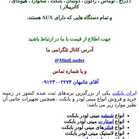
( دراج ، توماس ، راکون ، دوسان ، بابکت ، سانوارد ، هیوندای ،
کاترپیلار )
و تمام دستگاه هایی که دارای AUX هستند.
جهت اطلاع از قیمت با ما در ارتباط باشید
آدرس کانال تلگرامی ما
MiniLoader@
و یا شماره تماس
آقای جانبهان ۰۹۱۲۳۰۰۲۲۷۴
ا
یران بابکت
یکی از بزرگترین برندهای ثبت شده کشور در زمینه
خرید و فروش انواع مینی لودر و بابکت ، همچنین تجهیزات جانبی آن
نظیر موارد زیر می باشد:
انواع
شیشه
مینی لودر بابکت
انواع
استارت
مینی لودر بابکت
انواع
فیلتر
های مینی لودر بابکت
انواع لاستیک مینی لودر بابکت