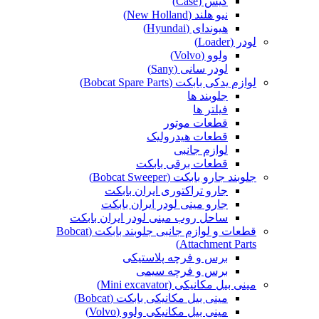
کیس (Case)
نیو هلند (New Holland)
هیوندای (Hyundai)
لودر (Loader)
ولوو (Volvo)
لودر سانی (Sany)
لوازم یدکی بابکت (Bobcat Spare Parts)
جلوبند ها
فیلتر ها
قطعات موتور
قطعات هیدرولیک
لوازم جانبی
قطعات برقی بابکت
جلوبند جارو بابکت (Bobcat Sweeper)
جارو تراکتوری ایران بابکت
جارو مینی لودر ایران بابکت
ساحل روب مینی لودر ایران بابکت
قطعات و لوازم جانبی جلوبند بابکت (Bobcat
Attachment Parts)
برس و فرچه پلاستیکی
برس و فرچه سیمی
مینی بیل مکانیکی (Mini excavator)
مینی بیل مکانیکی بابکت (Bobcat)
مینی بیل مکانیکی ولوو (Volvo)