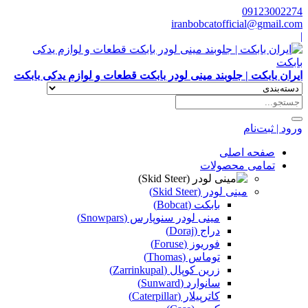
09123002274
iranbobcatofficial@gmail.com
|
ایران بابکت | جلوبند مینی لودر بابکت قطعات و لوازم یدکی بابکت
ورود | ثبت‌نام
صفحه اصلی
تمامی محصولات
مینی لودر (Skid Steer)
بابکت (Bobcat)
مینی لودر سنوپارس (Snowpars)
دراج (Doraj)
فوریوز (Foruse)
توماس (Thomas)
زرین کوپال (Zarrinkupal)
سانوارد (Sunward)
کاترپیلار (Caterpillar)