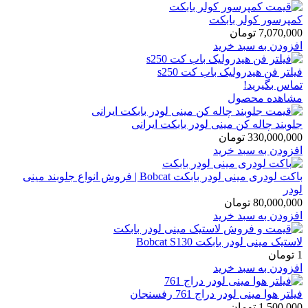
کمپرسور کولر بابکت
7,070,000
تومان
افزودن به سبد خرید
فیلتر فن هیدرولیک باب کت s250
تماس بگیرید!
مشاهده محصول
جلوبند چاله کن مینی لودر بابکت ایرانی
330,000,000
تومان
افزودن به سبد خرید
باکت لودری مینی لودر بابکت Bobcat | فروش انواع جلوبند مینی
لودر
80,000,000
تومان
افزودن به سبد خرید
لاستیک مینی لودر بابکت Bobcat S130
1
تومان
افزودن به سبد خرید
فیلتر هوا مینی لودر دراج 761 رفسنجان
1,500,000
تومان