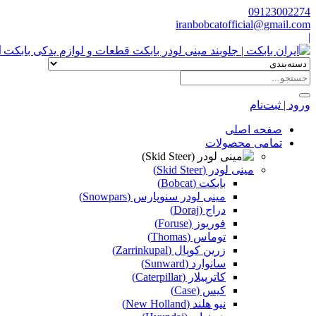
09123002274
iranbobcatofficial@gmail.com
|
ا
ورود | ثبت‌نام
صفحه اصلی
تمامی محصولات
مینی لودر (Skid Steer)
بابکت (Bobcat)
مینی لودر سنوپارس (Snowpars)
دراج (Doraj)
فوریوز (Foruse)
توماس (Thomas)
زرین کوپال (Zarrinkupal)
سانوارد (Sunward)
کاترپیلار (Caterpillar)
کیس (Case)
نیو هلند (New Holland)