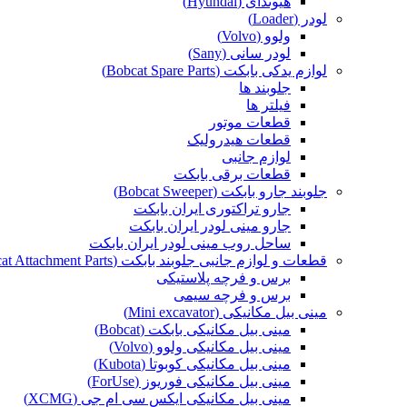
هیوندای (Hyundai)
لودر (Loader)
ولوو (Volvo)
لودر سانی (Sany)
لوازم یدکی بابکت (Bobcat Spare Parts)
جلوبند ها
فیلتر ها
قطعات موتور
قطعات هیدرولیک
لوازم جانبی
قطعات برقی بابکت
جلوبند جارو بابکت (Bobcat Sweeper)
جارو تراکتوری ایران بابکت
جارو مینی لودر ایران بابکت
ساحل روب مینی لودر ایران بابکت
قطعات و لوازم جانبی جلوبند بابکت (Bobcat Attachment Parts)
برس و فرچه پلاستیکی
برس و فرچه سیمی
مینی بیل مکانیکی (Mini excavator)
مینی بیل مکانیکی بابکت (Bobcat)
مینی بیل مکانیکی ولوو (Volvo)
مینی بیل مکانیکی کوبوتا (Kubota)
مینی بیل مکانیکی فوریوز (ForUse)
مینی بیل مکانیکی ایکس سی ام جی (XCMG)