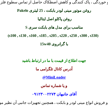
و خوردگی ، پاک کنندگی و کاهش اصطکاک حاصل از تماس سطوح فلزی با
روغن موتور مینی لودر بابکت ، 25 لیتری Pakelo
روغن پاکلو اصل ایتالیا
مناسب برای مدل های بابکت
سری S
(s100 , s130 , s160 , s185 , s205 , s220 , s250 , s300 , s330)
با گرانروی 15w40
جهت اطلاع از قیمت با ما در ارتباط باشید
آدرس کانا
ل تلگرامی ما
MiniLoader@
و یا شماره تماس
آقای جانبهان ۰۹۱۲۳۰۰۲۲۷۴
 فروش انواع مینی لودر و بابکت ، همچنین تجهیزات جانبی آن نظیر موا