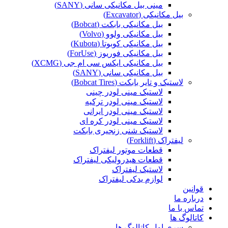
مینی بیل مکانیکی سانی (SANY)
بیل مکانیکی (Excavator)
بیل مکانیکی بابکت (Bobcat)
بیل مکانیکی ولوو (Volvo)
بیل مکانیکی کوبوتا (Kubota)
بیل مکانیکی فوریوز (ForUse)
بیل مکانیکی ایکس سی ام جی (XCMG)
بیل مکانیکی سانی (SANY)
لاستیک و تایر بابکت (Bobcat Tires)
لاستیک مینی لودر چینی
لاستیک مینی لودر ترکیه
لاستیک مینی لودر ایرانی
لاستیک مینی لودر کره ای
لاستیک شنی زنجیری بابکت
لیفتراک (Forklift)
قطعات موتور لیفتراک
قطعات هیدرولیکی لیفتراک
لاستیک لیفتراک
لوازم یدکی لیفتراک
قوانین
درباره ما
تماس با ما
کاتالوگ ها
سری اول کاتالوگ ها