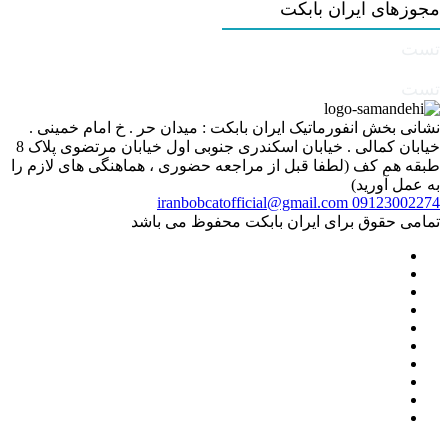
مجوزهای ایران بابکت
تست
تست
نشانی بخش انفورماتیک ایران بابکت : میدان حر . خ امام خمینی .
خیابان کمالی . خیابان اسکندری جنوبی اول خیابان مرتضوی پلاک 8
طبقه هم کف (لطفا قبل از مراجعه حضوری ، هماهنگی های لازم را
به عمل آورید)
iranbobcatofficial@gmail.com
09123002274
تمامی حقوق برای ایران بابکت محفوظ می باشد