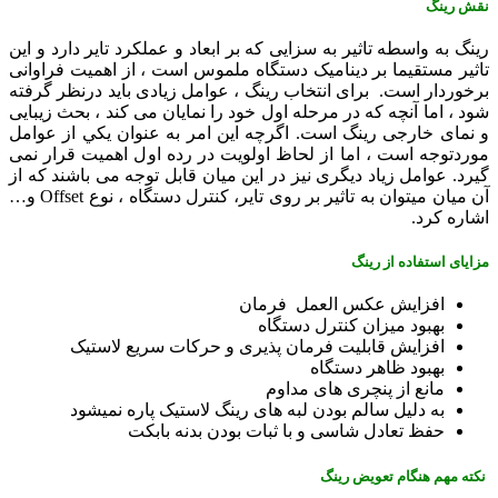
نقش رینگ
رينگ به واسطه تاثير به سزايی که بر ابعاد و عملکرد تاير دارد و اين
تاثير مستقيما بر ديناميک دستگاه ملموس است ، از اهميت فراوانی
برخوردار است. برای انتخاب رينگ ، عوامل زيادی باید درنظر گرفته
شود ، اما آنچه که در مرحله اول خود را نمايان می کند ، بحث زيبايی
و نمای خارجی رينگ است. اگرچه اين امر به عنوان يکي از عوامل
موردتوجه است ، اما از لحاظ اولويت در رده اول اهميت قرار نمی
گیرد. عوامل زياد ديگری نيز در اين ميان قابل توجه می باشند که از
آن ميان ميتوان به تاثير بر روی تاير، کنترل دستگاه ، نوع Offset و…
اشاره کرد.
مزایای استفاده از رینگ
افزايش عکس العمل فرمان
بهبود میزان کنترل دستگاه
افزايش قابليت فرمان پذيری و حرکات سریع لاستیک
بهبود ظاهر دستگاه
مانع از پنچری های مداوم
به دلیل سالم بودن لبه های رینگ لاستیک پاره نمیشود
حفظ تعادل شاسی و با ثبات بودن بدنه بابکت
نکته مهم هنگام تعویض رینگ