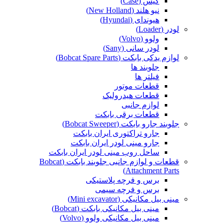
کیس (Case)
نیو هلند (New Holland)
هیوندای (Hyundai)
لودر (Loader)
ولوو (Volvo)
لودر سانی (Sany)
لوازم یدکی بابکت (Bobcat Spare Parts)
جلوبند ها
فیلتر ها
قطعات موتور
قطعات هیدرولیک
لوازم جانبی
قطعات برقی بابکت
جلوبند جارو بابکت (Bobcat Sweeper)
جارو تراکتوری ایران بابکت
جارو مینی لودر ایران بابکت
ساحل روب مینی لودر ایران بابکت
قطعات و لوازم جانبی جلوبند بابکت (Bobcat
Attachment Parts)
برس و فرچه پلاستیکی
برس و فرچه سیمی
مینی بیل مکانیکی (Mini excavator)
مینی بیل مکانیکی بابکت (Bobcat)
مینی بیل مکانیکی ولوو (Volvo)