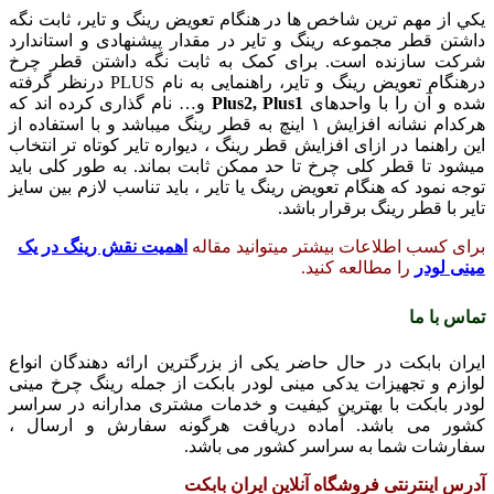
يکي از مهم ترين شاخص ها در هنگام تعويض رينگ و تاير، ثابت نگه
داشتن قطر مجموعه رينگ و تاير در مقدار پيشنهادی و استاندارد
شرکت سازنده است. برای کمک به ثابت نگه داشتن قطر چرخ
درهنگام تعويض رينگ و تاير، راهنمايی به نام PLUS درنظر گرفته
شده و آن را با واحدهای
Plus2, Plus1
و… نام گذاری کرده اند که
هرکدام نشانه افزايش ۱ اينچ به قطر رينگ میباشد و با استفاده از
اين راهنما در ازای افزايش قطر رينگ ، ديواره تاير کوتاه تر انتخاب
ميشود تا قطر کلی چرخ تا حد ممکن ثابت بماند. به طور کلی باید
توجه نمود که هنگام تعویض رینگ یا تایر ، باید تناسب لازم بین سایز
تایر با قطر رینگ برقرار باشد.
برای کسب اطلاعات بیشتر میتوانید مقاله
اهمیت نقش رینگ در یک
مینی لودر
را مطالعه کنید.
تماس با ما
ایران بابکت در حال حاضر یکی از بزرگترین ارائه دهندگان انواع
لوازم و تجهیزات یدکی مینی لودر بابکت از جمله رینگ چرخ مینی
لودر بابکت با بهترین کیفیت و خدمات مشتری مدارانه در سراسر
کشور می باشد. آماده دریافت هرگونه سفارش و ارسال ،
سفارشات شما به سراسر کشور می باشد.
آدرس اینترنتی فروشگاه آنلاین ایران بابکت