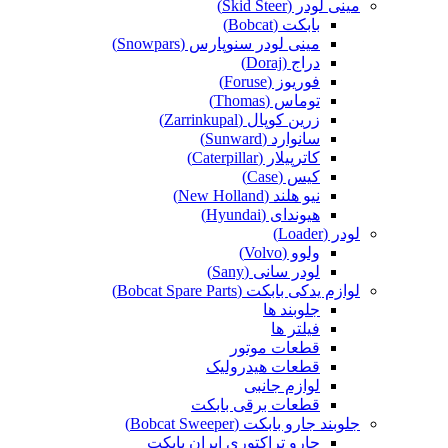
مینی لودر (Skid Steer)
بابکت (Bobcat)
مینی لودر سنوپارس (Snowpars)
دراج (Doraj)
فوریوز (Foruse)
توماس (Thomas)
زرین کوپال (Zarrinkupal)
سانوارد (Sunward)
کاترپیلار (Caterpillar)
کیس (Case)
نیو هلند (New Holland)
هیوندای (Hyundai)
لودر (Loader)
ولوو (Volvo)
لودر سانی (Sany)
لوازم یدکی بابکت (Bobcat Spare Parts)
جلوبند ها
فیلتر ها
قطعات موتور
قطعات هیدرولیک
لوازم جانبی
قطعات برقی بابکت
جلوبند جارو بابکت (Bobcat Sweeper)
جارو تراکتوری ایران بابکت