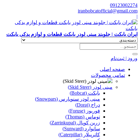
09123002274
iranbobcatofficial@gmail.com
|
ایران بابکت | جلوبند مینی لودر بابکت قطعات و لوازم یدکی بابکت
ورود | ثبت‌نام
صفحه اصلی
تمامی محصولات
مینی لودر (Skid Steer)
بابکت (Bobcat)
مینی لودر سنوپارس (Snowpars)
دراج (Doraj)
فوریوز (Foruse)
توماس (Thomas)
زرین کوپال (Zarrinkupal)
سانوارد (Sunward)
کاترپیلار (Caterpillar)