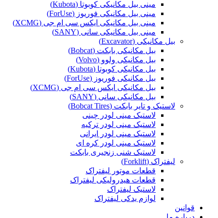
مینی بیل مکانیکی کوبوتا (Kubota)
مینی بیل مکانیکی فوریوز (ForUse)
مینی بیل مکانیکی ایکس سی ام جی (XCMG)
مینی بیل مکانیکی سانی (SANY)
بیل مکانیکی (Excavator)
بیل مکانیکی بابکت (Bobcat)
بیل مکانیکی ولوو (Volvo)
بیل مکانیکی کوبوتا (Kubota)
بیل مکانیکی فوریوز (ForUse)
بیل مکانیکی ایکس سی ام جی (XCMG)
بیل مکانیکی سانی (SANY)
لاستیک و تایر بابکت (Bobcat Tires)
لاستیک مینی لودر چینی
لاستیک مینی لودر ترکیه
لاستیک مینی لودر ایرانی
لاستیک مینی لودر کره ای
لاستیک شنی زنجیری بابکت
لیفتراک (Forklift)
قطعات موتور لیفتراک
قطعات هیدرولیکی لیفتراک
لاستیک لیفتراک
لوازم یدکی لیفتراک
قوانین
درباره ما