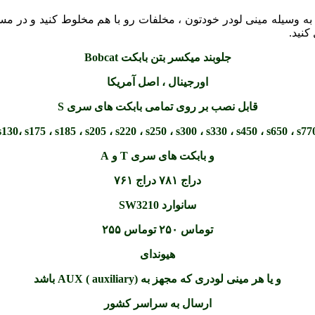
وانید به وسیله مینی لودر خودتون ، مخلفات رو با هم مخلوط کنید و 
نید.
جلوبند میکسر بتن بابکت Bobcat
اورجینال ، اصل آمریکا
قابل نصب بر روی تمامی بابکت های سری S
و بابکت های سری T و A
دراج ۷۸۱ دراج ۷۶۱
سانوارد SW3210
توماس ۲۵۰ توماس ۲۵۵
هیوندای
و یا هر مینی لودری که مجهز به (AUX ( auxiliary باشد
ارسال به سراسر کشور