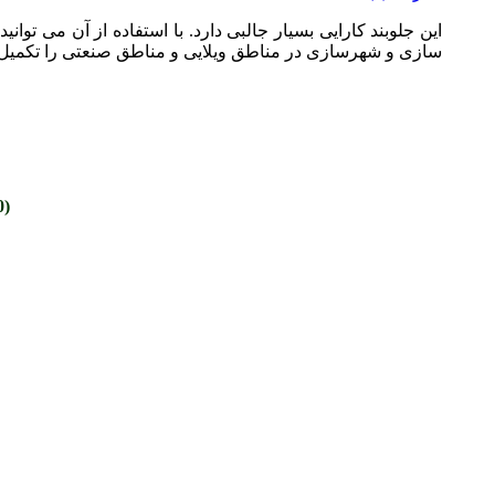
این جلوبند کارایی بسیار جالبی دارد. با استفاده از آن می ت
سازی و شهرسازی در مناطق ویلایی و مناطق صنعتی را تکمیل ک
(s130، s175 ، s185 ، s205 ، s220 ، s250 ، s300 ، s330 ، s450 ، s650 ، s770)