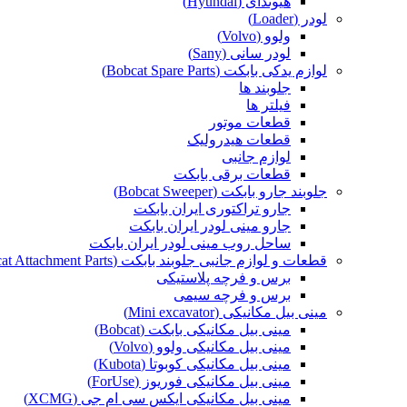
هیوندای (Hyundai)
لودر (Loader)
ولوو (Volvo)
لودر سانی (Sany)
لوازم یدکی بابکت (Bobcat Spare Parts)
جلوبند ها
فیلتر ها
قطعات موتور
قطعات هیدرولیک
لوازم جانبی
قطعات برقی بابکت
جلوبند جارو بابکت (Bobcat Sweeper)
جارو تراکتوری ایران بابکت
جارو مینی لودر ایران بابکت
ساحل روب مینی لودر ایران بابکت
قطعات و لوازم جانبی جلوبند بابکت (Bobcat Attachment Parts)
برس و فرچه پلاستیکی
برس و فرچه سیمی
مینی بیل مکانیکی (Mini excavator)
مینی بیل مکانیکی بابکت (Bobcat)
مینی بیل مکانیکی ولوو (Volvo)
مینی بیل مکانیکی کوبوتا (Kubota)
مینی بیل مکانیکی فوریوز (ForUse)
مینی بیل مکانیکی ایکس سی ام جی (XCMG)