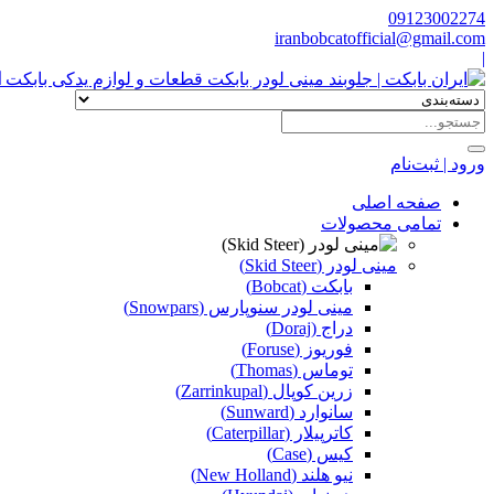
09123002274
iranbobcatofficial@gmail.com
|
ا
ورود | ثبت‌نام
صفحه اصلی
تمامی محصولات
مینی لودر (Skid Steer)
بابکت (Bobcat)
مینی لودر سنوپارس (Snowpars)
دراج (Doraj)
فوریوز (Foruse)
توماس (Thomas)
زرین کوپال (Zarrinkupal)
سانوارد (Sunward)
کاترپیلار (Caterpillar)
کیس (Case)
نیو هلند (New Holland)