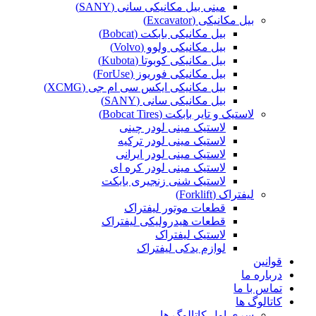
مینی بیل مکانیکی سانی (SANY)
بیل مکانیکی (Excavator)
بیل مکانیکی بابکت (Bobcat)
بیل مکانیکی ولوو (Volvo)
بیل مکانیکی کوبوتا (Kubota)
بیل مکانیکی فوریوز (ForUse)
بیل مکانیکی ایکس سی ام جی (XCMG)
بیل مکانیکی سانی (SANY)
لاستیک و تایر بابکت (Bobcat Tires)
لاستیک مینی لودر چینی
لاستیک مینی لودر ترکیه
لاستیک مینی لودر ایرانی
لاستیک مینی لودر کره ای
لاستیک شنی زنجیری بابکت
لیفتراک (Forklift)
قطعات موتور لیفتراک
قطعات هیدرولیکی لیفتراک
لاستیک لیفتراک
لوازم یدکی لیفتراک
قوانین
درباره ما
تماس با ما
کاتالوگ ها
سری اول کاتالوگ ها